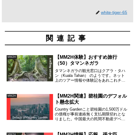
white-tiger-65
関連記事
【MM2H体験】おすすめ旅行
MM2H
（50）タマンネガラ
タマンネガラの観光窓口はクアラ・タハ
ン（Kuala Tahan） のようです。ネット
上のツアー情報や体験記をあれこれチェ
ックした結果、どの観光客もこの小さな
リゾート集落を起点にしているようで
す。水上レストランやキャンプ場があり
【MM2H関連】碧桂園のデフォル
MM2H
ます。山登りは登山家レベルの難易度で
ト懸念拡大
す。
Country Gardenこと碧桂園の1,500万ドル
の債権が事前連絡無く支払期限切れとな
りました。中国最大の民間不動産デベロ
ッパーがオフショア債務で事実上デフォ
ルトしました。ジョホールの森林城市プ
ロジェクトの行方が気になります。
【MM2H情報】応報 張大臣
MM2H