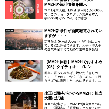
MM2Hの統計情報を開示
本年1月末現在、MM2H利用者は56,066人
で、このうち、プログラム契約者本人
(principal) が27,759、その家族
(dependents) は28,307人。利用者の国籍
トップ３は、中国：24,765、韓国：
4,940、そして日本： 4,733でした。超慶
MM2H新条件が新聞報道されてい
MM2H
信大臣が公開。
ますが・・・
定期預金 (Fixed Deposit）が半額になっ
ている点は評価できます。大手・準大手
の企業を定年まで勤めて退職金を受領し
た方なら対応可能範囲と思われます。し
かし、変更後の最低滞在日数60日と言う
のは、これまでの90日から１ヶ月短縮さ
【MM2H体験】MM2Hでおすすめ
MM2H
れただけです。Multi entry visa の有効期
（05）クイティオ・ゴレン
限は5年になりました。
簡単に言ってみれば、焼いた「きしめ
ん」、「そば」でなく「きしめん」を焼
きそば的に調理したものに見えます。こ
のメニューは筆者にとっては、ベストフ
ードのトップ３ぐらいに入りますが、そ
うしても肥ってしまう食事なので、半年
改正に期待がかかるMM2H：担当
MM2H
に１食ぐらいが適当です。
大臣に試練
今回の記事から、MM2Hの担当大臣の名
は、中国語名の「張慶信」とさせていた