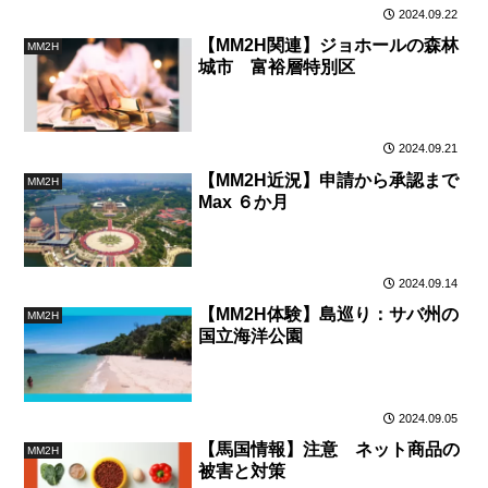
2024.09.22
【MM2H関連】ジョホールの森林
MM2H
城市 富裕層特別区
2024.09.21
【MM2H近況】申請から承認まで
MM2H
Max ６か月
2024.09.14
【MM2H体験】島巡り：サバ州の
MM2H
国立海洋公園
2024.09.05
【馬国情報】注意 ネット商品の
MM2H
被害と対策