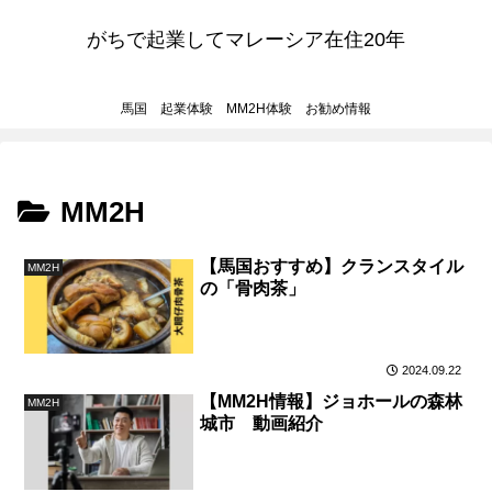
がちで起業してマレーシア在住20年
馬国 起業体験 MM2H体験 お勧め情報
MM2H
【馬国おすすめ】クランスタイル
MM2H
の「骨肉茶」
2024.09.22
【MM2H情報】ジョホールの森林
MM2H
城市 動画紹介