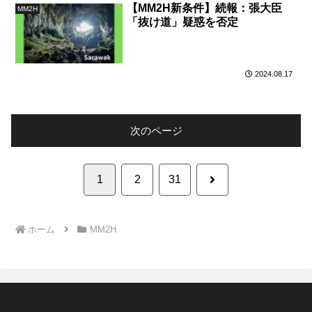
【MM2H新条件】続報：張大臣
MM2H
「抜け道」疑惑を否定
2024.08.17
次のページ
次
1
2
31
へ
ホーム
MM2H