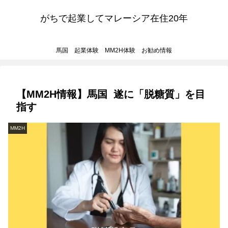
がちで起業してマレーシア在住20年
馬国 起業体験 MM2H体験 お勧め情報
【MM2H情報】馬国 遂に「脱糖質」を目
指す
MM2H