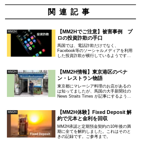
関連記事
【MM2Hでご注意】被害事例 プ
MM2H
ロの投資詐欺の手口
馬国では、電話詐欺だけでなく、
Facebook等のソーシャルメディアを利用
した投資詐欺が横行しているようです。
MM2H利用者がターゲットになることも
あり得ると思われますので、注意しまし
ょう。
【MM2H情報】東京港区のペナ
MM2H
ン・レストラン物語
東京都にマレーシア料理のお店があるの
は知ってましたが、馬国の大手新聞社の
News Straits Times が記事にするような
お店があるとは知りませんでした。それ
に、このお店の店長も料理人も全員日本
人ではないそうです。継続は力の典型で
【MM2H体験】Fixed Deposit 解
MM2H
すね。
約で元本と金利を回収
MM2H承認と定期預金契約の10年後の満
期に全てを解約しました。これはそのと
きの記録です。ご参考まで。