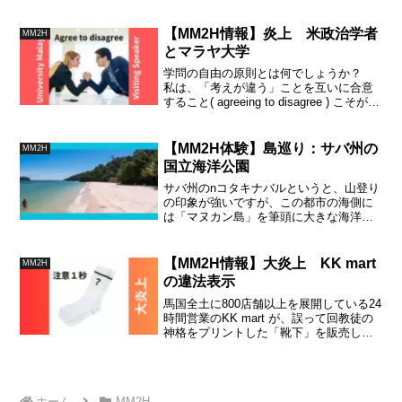
【MM2H情報】炎上 米政治学者
MM2H
とマラヤ大学
学問の自由の原則とは何でしょうか？
私は、「考えが違う」ことを互いに合意
すること( agreeing to disagree ) こそが学
問の自由だと思うのです。全ての立場に
は、それぞれ異なる根拠があります。そ
れは誰かが制限すべきことじゃない。
【MM2H体験】島巡り：サバ州の
MM2H
Amirul Mukminin
国立海洋公園
サバ州のnコタキナバルというと、山登り
の印象が強いですが、この都市の海側に
は「マヌカン島」を筆頭に大きな海洋公
園が隣接していて、観光客を集めていま
す。以前紹介したペリヘンティアン諸島
と同様、ダイビング天国でもあります
【MM2H情報】大炎上 KK mart
MM2H
が、ビーチが素晴らしいとの評価。
の違法表示
馬国全土に800店舗以上を展開している24
時間営業のKK mart が、誤って回教徒の
神格をプリントした「靴下」を販売して
大問題となっています。大量に流通しな
かったのは不幸中の幸でしたが、ただ謝
罪しただけでは収まりがつきません。
ホーム
MM2H