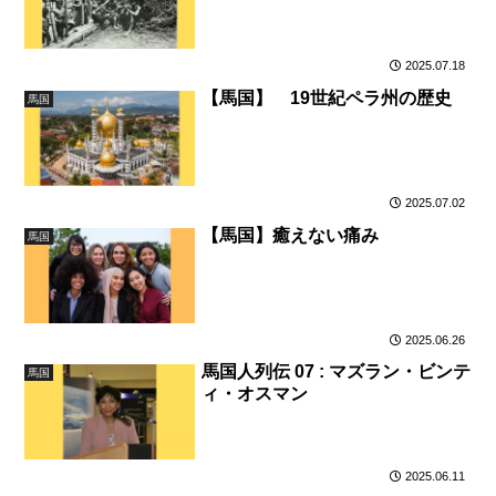
2025.07.18
【馬国】 19世紀ペラ州の歴史
馬国
2025.07.02
【馬国】癒えない痛み
馬国
2025.06.26
馬国人列伝 07 : マズラン・ビンテ
馬国
ィ・オスマン
2025.06.11