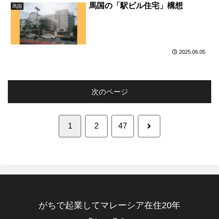
馬国の「駅ビル住宅」構想
馬国
2025.06.05
次のページ
次
1
2
47
へ
がちで起業してマレーシア在住20年