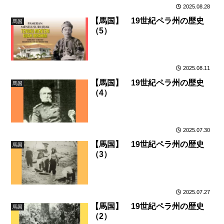
2025.08.28
【馬国】 19世紀ペラ州の歴史
馬国
（5）
2025.08.11
【馬国】 19世紀ペラ州の歴史
馬国
（4）
2025.07.30
【馬国】 19世紀ペラ州の歴史
馬国
（3）
2025.07.27
【馬国】 19世紀ペラ州の歴史
馬国
（2）