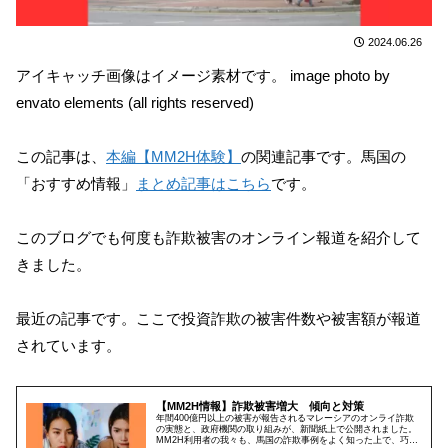
2024.06.26
アイキャッチ画像はイメージ素材です。 image photo by
envato elements (all rights reserved)
この記事は、
本編【MM2H体験】
の関連記事です。馬国の
「おすすめ情報」
まとめ記事はこちら
です。
このブログでも何度も詐欺被害のオンライン報道を紹介して
きました。
最近の記事です。ここで投資詐欺の被害件数や被害額が報道
されています。
【MM2H情報】詐欺被害増大 傾向と対策
年間400億円以上の被害が報告されるマレーシアのオンライ詐欺
の実態と、政府機関の取り組みが、新聞紙上で公開されました。
MM2H利用者の我々も、馬国の詐欺事例をよく知った上で、巧妙