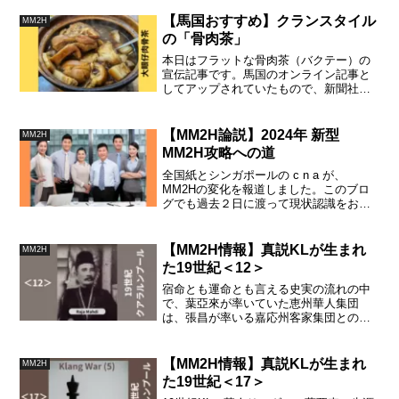
【馬国おすすめ】クランスタイル
MM2H
の「骨肉茶」
本日はフラットな骨肉茶（バクテー）の
宣伝記事です。馬国のオンライン記事と
してアップされていたもので、新聞社に
よる典型的な宣伝記事です。今回の骨肉
茶は、クランスタイルのど真ん中で、余
計な特徴が無く、筆者も絶対に行きたい
【MM2H論説】2024年 新型
MM2H
場所。
MM2H攻略への道
全国紙とシンガポールの c n a が、
MM2Hの変化を報道しました。このブロ
グでも過去２日に渡って現状認識をお知
らせしました。改めて、馬国政府は何を
考えてどのような運用を計画しているの
か考えて、利用者としての攻略法を考え
【MM2H情報】真説KLが生まれ
MM2H
てみましょう。
た19世紀＜12＞
宿命とも運命とも言える史実の流れの中
で、葉亞來が率いていた恵州華人集団
は、張昌が率いる嘉応州客家集団との武
力衝突だけでなく、KL地区のKapitan
China としてTungku Kudinの陣営の支援
部隊の立場に立たされます。
【MM2H情報】真説KLが生まれ
MM2H
た19世紀＜17＞