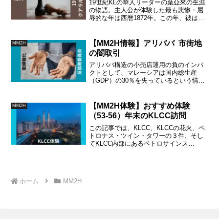
19世紀KLの華人リーダーの葉亞來の生涯
の物語。主人公が体験した最も悲惨・屈
辱的な年は西暦1872年。この年、彼は、
守ってきたKLを宿敵に奪われてしまいま
す。しかもその原因は王族の利権争い。
華人集団には責任はありませんでした。
【MM2H情報】アリババ 市街地
MM2H
の闇取引
アリババ構造の小売店運用の負のインパ
クトとして、マレーシアは国内総生産
（GDP）の30％を失っているという情報
があります。小売店の許認可の不正利用
のため、都市部の役人に「見逃し料」が
渡っています。全てGDPから落ちてしま
【MM2H体験】おすすめ体験
MM2H
っているわけです。
（53-56）年末のKLCC訪問
この記事では、KLCC、KLCCの花火、ペ
トロナス・ツイン・タワーの３件、そし
てKLCC内部にあるペトロサインス
（Petrosains）を含む４つの「おすすめ
体験」をまとめて紹介します。
ホーム
MM2H