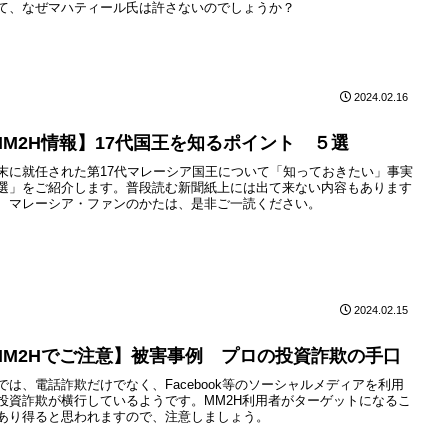
て、なぜマハティール氏は許さないのでしょうか？
2024.02.16
MM2H情報】17代国王を知るポイント ５選
末に就任された第17代マレーシア国王について「知っておきたい」事実
選」をご紹介します。普段読む新聞紙上には出て来ない内容もあります
、マレーシア・ファンのかたは、是非ご一読ください。
2024.02.15
MM2Hでご注意】被害事例 プロの投資詐欺の手口
では、電話詐欺だけでなく、Facebook等のソーシャルメディアを利用
投資詐欺が横行しているようです。MM2H利用者がターゲットになるこ
あり得ると思われますので、注意しましょう。