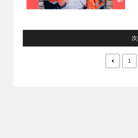
次
前
1
へ