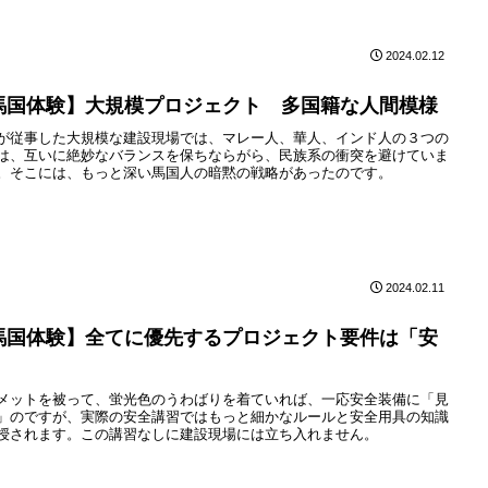
2024.02.12
馬国体験】大規模プロジェクト 多国籍な人間模様
が従事した大規模な建設現場では、マレー人、華人、インド人の３つの
は、互いに絶妙なバランスを保ちならがら、民族系の衝突を避けていま
。そこには、もっと深い馬国人の暗黙の戦略があったのです。
2024.02.11
馬国体験】全てに優先するプロジェクト要件は「安
」
メットを被って、蛍光色のうわばりを着ていれば、一応安全装備に「見
」のですが、実際の安全講習ではもっと細かなルールと安全用具の知識
授されます。この講習なしに建設現場には立ち入れません。