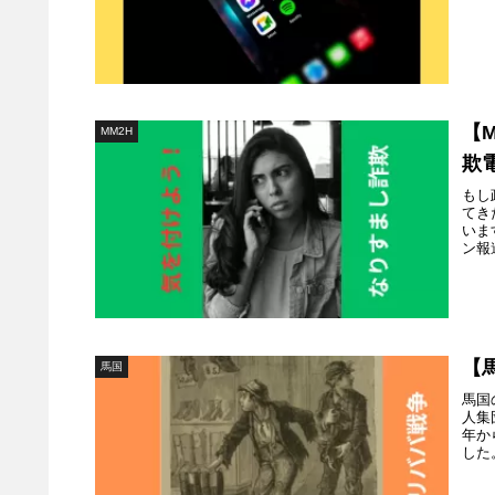
【
MM2H
欺
もし
てき
いま
ン報
【
馬国
馬国
人集
年か
した