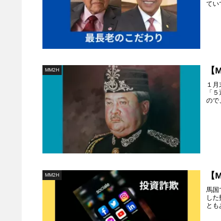
てい
【
MM2H
１月
「５
ので
【
MM2H
馬国
した
とも