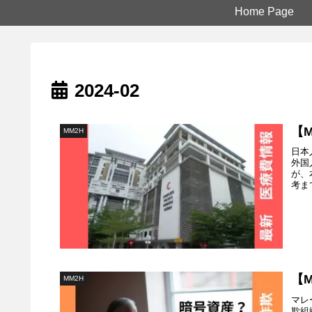
Home Page
2024-02
【
MM2H
日本
外国
が、
考ま
【
MM2H
マレ
欺組