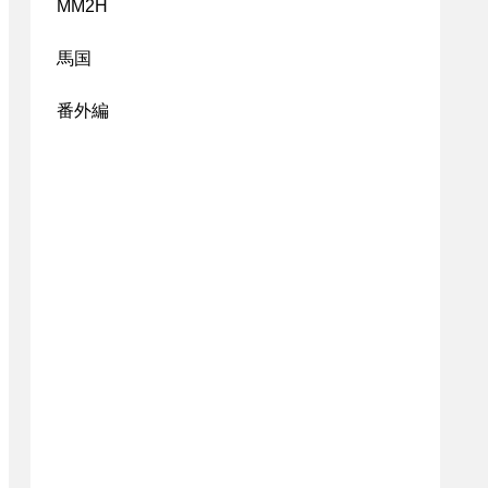
MM2H
馬国
番外編