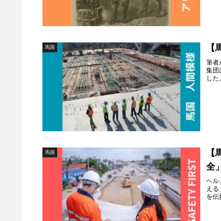
【
馬国
筆者
集団
した
【
馬国
全
ヘル
える
を伝