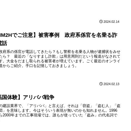
2024.02.14
MM2Hでご注意】被害事例 政府系係官を名乗る詐
電話
政府系の係官が電話してきたら？もし警察を名乗る人物が逮捕状をみせ
たら？ 最近の「なりすまし詐欺」は用意周到だという報道がなされて
す。大金をだまし取られる被害者が増えています。ごく最近のオンライ
道からご紹介。手口を記憶しておきましょう。
2024.02.13
馬国体験】アリババ戦争
の建設業界で、「アリババ」と言えば、それは「窃盗」「盗む人」「盗
団」を意味します。今はそういう表現が無いのかも知れません。1996
ら2000年までの工事現場では、誰もが使っていた「盗み」の代名詞で
。