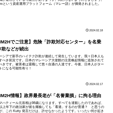
cerxという資産運用プラットフォーム（マレー語）が摘発されました。
2024.02.18
MM2Hでご注意】危険「詐欺対応センター」を名乗
詐欺などが続出
ーシアで新手のハイテク詐欺が連続して発生しています。我々日本人も
すべき状況です。日本のマレーシア大使館の注意喚起情報に追加されて
べきです。被害者は退職して悠々自適の人達です。今後、日本人がター
トになる可能性有り！
2024.02.17
MM2H情報】政界最長老が「名誉棄損」に拘る理由
マハティール元首相は98歳になります。すべてを達観したのであれば、
歳以上年下の政治家が彼を揶揄しても「看過」するのが普通？ と思うの
が、この Kutty 発言だけは、許せなかったようです。いったい何が起き