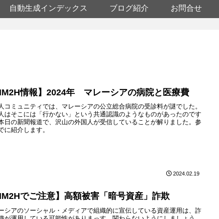
自動生成インデックス
ブログ紹介
お問合せ
MM2H情報】2024年 マレーシアの病院と医療費
人コミュニティでは、マレーシアの公立総合病院の受診料が謎でした。
人はそこには「行かない」という共通認識のようなものがあったのです
本日の新聞報道で、沢山の外国人が受信していることが解りました。参
でに紹介します。
2024.02.19
MM2Hでご注意】高額被害「暗号資産」詐欺
ーシアのソーシャル・メディアで組織的に宣伝している資産運用は、詐
織が運用している可能性がありまっす。関わらないようにしましょう。