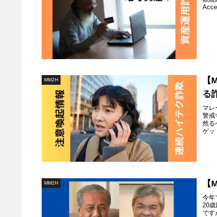
Ac
【
MM2H
る
マレ
警戒
然る
ゲッ
【
MM2H
今年
20
です