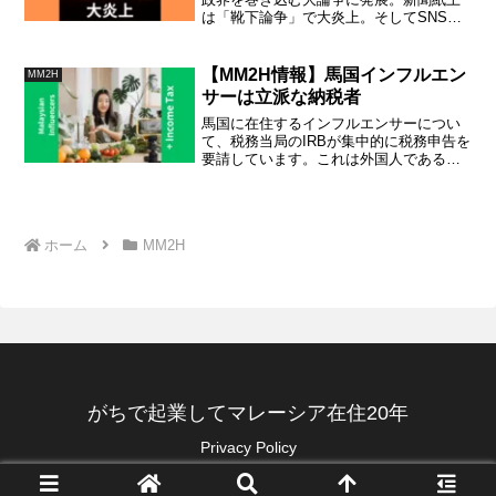
は「靴下論争」で大炎上。そしてSNSで
も騒動が相次いでいるようです。さすが
に、政治家の中から大人の発言も出てき
ましたが、どうも反動が大きいようで、
【MM2H情報】馬国インフルエン
MM2H
心配になってきました。
サーは立派な納税者
馬国に在住するインフルエンサーについ
て、税務当局のIRBが集中的に税務申告を
要請しています。これは外国人である日
本人のブロガーやSNS関係者も注意すべ
き動きです。IRBには専門の担当官が配置
されていて、インフルエンサーとして活
躍する個人に直接メールで納税を指導し
ホーム
MM2H
ています。徹底してますね。
がちで起業してマレーシア在住20年
Privacy Policy
one-digi-one.com