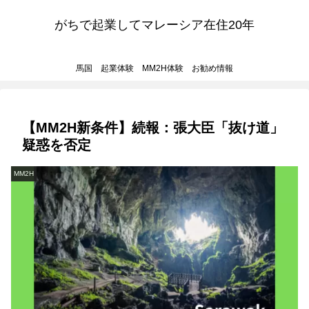
がちで起業してマレーシア在住20年
馬国 起業体験 MM2H体験 お勧め情報
【MM2H新条件】続報：張大臣「抜け道」
疑惑を否定
MM2H