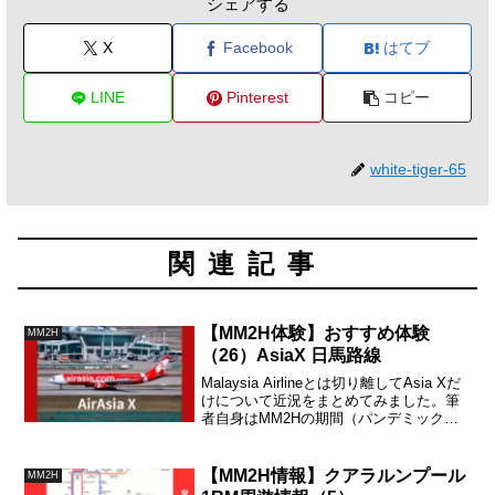
シェアする
X
Facebook
はてブ
LINE
Pinterest
コピー
white-tiger-65
関連記事
【MM2H体験】おすすめ体験
MM2H
（26）AsiaX 日馬路線
Malaysia Airlineとは切り離してAsia Xだ
けについて近況をまとめてみました。筆
者自身はMM2Hの期間（パンデミック
前）は殆ど100%AsiaXを利用して馬国と
日本を往来してきました。費用対効果と
してはOKですが、財政難が気になります
【MM2H情報】クアラルンプール
MM2H
ね。