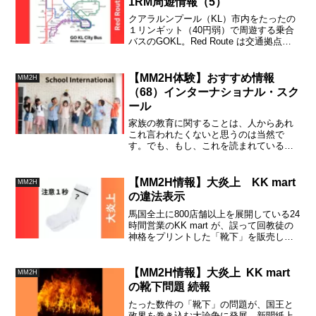
1RM周遊情報（5）
クアラルンプール（KL）市内をたったの
１リンギット（40円弱）で周遊する乗合
バスのGOKL。Red Route は交通拠点・
観光地・行政地区・ショッピングセンタ
ー街・中南街・医療センターを結ぶ重要
路線です。
【MM2H体験】おすすめ情報
MM2H
（68）インターナショナル・スク
ール
家族の教育に関することは、人からあれ
これ言われたくないと思うのは当然で
す。でも、もし、これを読まれているご
家族が、既にマレーシアに長く住む決断
をしたのであれば、マレーシア国内に居
ながら、わざわざ日本人学校に拘る理由
【MM2H情報】大炎上 KK mart
MM2H
は無いと思っています。（ご参考まで）
の違法表示
馬国全土に800店舗以上を展開している24
時間営業のKK mart が、誤って回教徒の
神格をプリントした「靴下」を販売して
大問題となっています。大量に流通しな
かったのは不幸中の幸でしたが、ただ謝
罪しただけでは収まりがつきません。
【MM2H情報】大炎上 KK mart
MM2H
の靴下問題 続報
たった数件の「靴下」の問題が、国王と
政界を巻き込む大論争に発展。新聞紙上