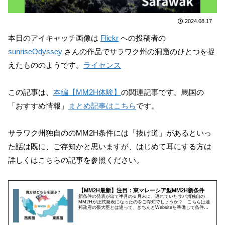
2024.08.17
本日のアイキャッチ画像は
Flickr
への投稿者の
sunriseOdyssey
さんの作品でサラワク州の洞窟のひとつを捉
えたもののようです。
ライセンス
この記事は、
本編【MM2H体験】
の関連記事です。馬国の
「おすすめ情報」
まとめ記事はこちら
です。
サラワク州独自ののMM2H条件には「抜け道」があるといっ
た話は既に、ご存知かと思いますが、はじめて耳にする方は
詳しくはこちらの記事を参照ください。
【MM2H最新】注目：東マレーシア型MM2H新条件
新条件の発表が出て半月の６月末に、遅れていたサバ州独自の
MM2Hが正式発表になったのをご存知でしょうか？ こちらは連
邦政府の張大臣とは違って、きちんとWebsiteを準備して条件の
発表も公式な英語版で誰でも参照できるようになっています。