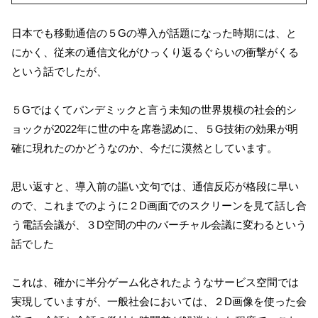
日本でも移動通信の５Gの導入が話題になった時期には、と
にかく、従来の通信文化がひっくり返るぐらいの衝撃がくる
という話でしたが、
５Gではくてパンデミックと言う未知の世界規模の社会的シ
ョックが2022年に世の中を席巻認めに、５G技術の効果が明
確に現れたのかどうなのか、今だに漠然としています。
思い返すと、導入前の謳い文句では、通信反応が格段に早い
ので、これまでのように２D画面でのスクリーンを見て話し合
う電話会議が、３D空間の中のバーチャル会議に変わるという
話でした
これは、確かに半分ゲーム化されたようなサービス空間では
実現していますが、一般社会においては、２D画像を使った会