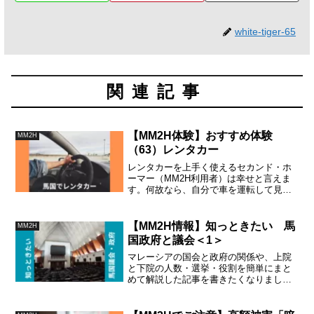
white-tiger-65
関連記事
【MM2H体験】おすすめ体験
MM2H
（63）レンタカー
レンタカーを上手く使えるセカンド・ホ
ーマー（MM2H利用者）は幸せと言えま
す。何故なら、自分で車を運転して見て
回るマレーシアは日本とは違った特別な
魅力を持っているからです。馬国内のレ
ンタカー利用について知っておくべき全
【MM2H情報】知っときたい 馬
MM2H
てを纏めました。
国政府と議会＜1＞
マレーシアの国会と政府の関係や、上院
と下院の人数・選挙・役割を簡単にまと
めて解説した記事を書きたくなりまし
た。一回では充分説明できないので、数
回に分けてお届けします。