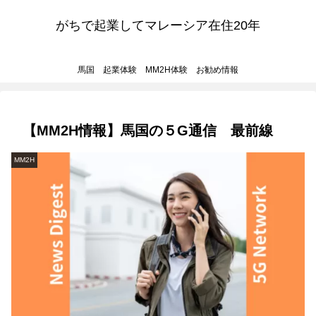
がちで起業してマレーシア在住20年
馬国 起業体験 MM2H体験 お勧め情報
【MM2H情報】馬国の５G通信 最前線
MM2H