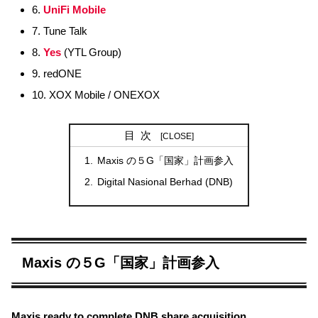
6.
UniFi Mobile
7. Tune Talk
8.
Yes
(YTL Group)
9. redONE
10. XOX Mobile / ONEXOX
目次
Maxis の５G「国家」計画参入
Digital Nasional Berhad (DNB)
Maxis の５G「国家」計画参入
Maxis ready to complete DNB share acquisition