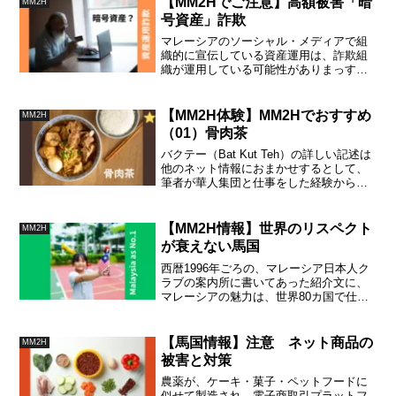
【MM2Hでご注意】高額被害「暗
MM2H
号資産」詐欺
マレーシアのソーシャル・メディアで組
織的に宣伝している資産運用は、詐欺組
織が運用している可能性がありまっす。
関わらないようにしましょう。Accerxと
いう資産運用プラットフォーム（マレー
語）が摘発されました。
【MM2H体験】MM2Hでおすすめ
MM2H
（01）骨肉茶
バクテー（Bat Kut Teh）の詳しい記述は
他のネット情報におまかせするとして、
筆者が華人集団と仕事をした経験から、
この会食メニューを推奨してみます。
【MM2H情報】世界のリスペクト
MM2H
が衰えない馬国
西暦1996年ごろの、マレーシア日本人ク
ラブの案内所に書いてあった紹介文に、
マレーシアの魅力は、世界80カ国で仕事
をしてきた大手商社マンが、引退後の居
住地や保養地として選ぶ国がマレーシア
だという話がありました。
【馬国情報】注意 ネット商品の
MM2H
被害と対策
農薬が、ケーキ・菓子・ペットフードに
似せて製造され、電子商取引プラットフ