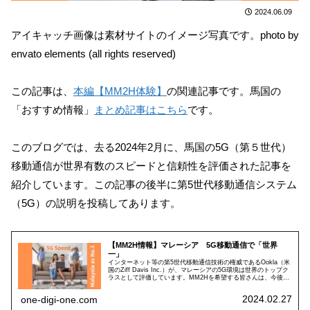
2024.06.09
アイキャッチ画像は素材サイトのイメージ写真です。photo by
envato elements (all rights reserved)
​​​​この記事は、
本編【MM2H体験】
の関連記事です。馬国の
「おすすめ情報」
まとめ記事はこちら
です。
このブログでは、去る2024年2月に、馬国の5G（第５世代）
移動通信が世界有数のスピードと信頼性を評価された記事を
紹介しています。この記事の後半に第5世代移動通信システム
（5G）の説明を投稿してあります。
【MM2H情報】マレーシア 5G移動通信で「世界
一」
インターネット等の第5世代移動通信技術の権威であるOokla（米
国のZiff Davis Inc.）が、マレーシアの5G環境は世界のトップク
ラスとして評価しています。MM2Hを希望する皆さんは、今後マ
レーシアの5G通信環境に期待して良いのではないでしょうか？
2024.02.27
one-digi-one.com