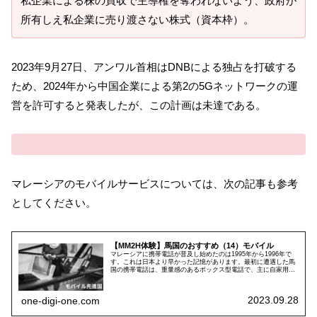
私企業による株の買収で主導権を奪われないよう、政府が
所有しえ私企業に売り渡さない株式（資本枠）。
2023年9月27日、アンワル首相はDNBによる独占を打破する
ため、2024年から中国企業による第2の5Gネットワークの運
営を許可すると発表したが、この計画は未達である。
マレーシアのモバイルサービスについては、次の記事も参考
としてください。
【MM2H体験】馬国のおすすめ（14）モバイル
マレーシアに携帯電話が普及し始めたのは1995年から1996年で
す。これは日本より早かった記憶があります。最初に遭遇した馬
国の携帯電話は、重量感のあるボックス型電話で、主に自家用車
の社内に設置されていました。
2023.09.28
one-digi-one.com