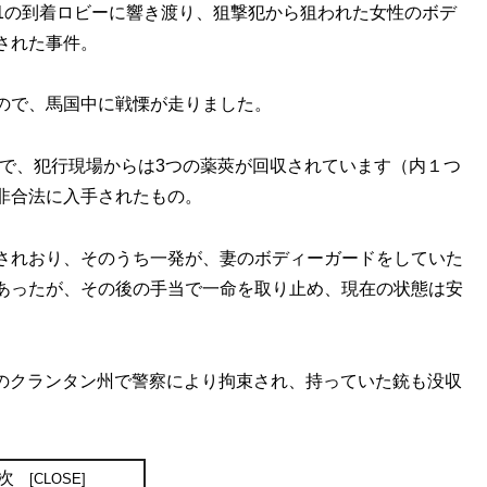
KLIA1の到着ロビーに響き渡り、狙撃犯から狙われた女性のボデ
された事件。
ので、馬国中に戦慄が走りました。
e pistol で、犯行現場からは3つの薬莢が回収されています（内１つ
非合法に入手されたもの。
されおり、そのうち一発が、妻のボディーガードをしていた
あったが、その後の手当で一命を取り止め、現在の状態は安
東のクランタン州で警察により拘束され、持っていた銃も没収
次