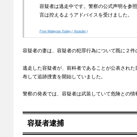
容疑者は逃走中です。警察の公式声明を参
言は控えるようアドバイスを受けました。
Free Malaysia Today ( Youtube )
容疑者の妻は、容疑者の犯罪行為について既に２件の Po
逃走した容疑者が、前科者であることが公表された
布して追跡捜査を開始していました。
警察の発表では、容疑者は武装していて危険との情
容疑者逮捕