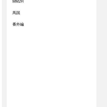
MM2H
馬国
番外編