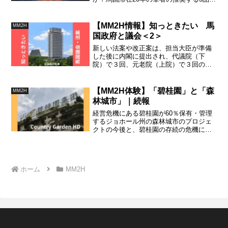
お知らせします。
【MM2H情報】知っときたい 馬
MM2H
国政府と議会＜2＞
新しい法案や改正案は、担当大臣が準備
した後に内閣に提出され、代議院（下
院）で３回、元老院（上院）で３回の審
議を経て、国王がチェックして初めて発
行されます。しかし、紛糾すると、慧然
と自己主張の嵐となり、いつまでも話が
【MM2H体験】「碧桂園」と「森
MM2H
進まなくなってしまいます。
林城市」｜続報
経営危機にある碧桂園が60％保有・管理
するジョホール州の森林城市のプロジェ
クトの今後と、碧桂園の存続の危機につ
いての続報です。
ホーム
MM2H