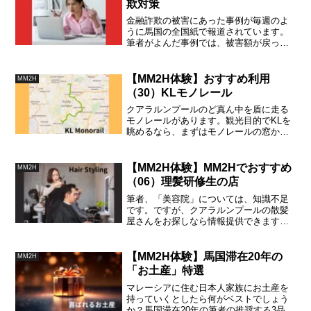
欺対策
金融詐欺の被害にあった事例が毎週のよ
うに馬国の全国紙で報道されています。
筆者がよんだ事例では、被害額が戻った
という事例はゼロです。詐欺の犯人が逮
捕されても、被害額が戻ることは無いと
考えると、詐欺事例などの情報収集は必
【MM2H体験】おすすめ利用
MM2H
須です。
（30）KLモノレール
クアラルンプールのど真ん中を盾に走る
モノレールがあります。観光目的でKLを
眺めるなら、まずはモノレールの窓から
全体を視察、そしてKLタワーの展望レベ
ルからKL全体を眺めるのがよろしいかと
思われます。モノレールの利点は料金が
【MM2H体験】MM2Hでおすすめ
MM2H
安いことです。駅から目的地までの「歩
（06）理髪研修生の店
き」を想定に入れて利用してください。
筆者、「美容院」については、知識不足
です。ですが、クアラルンプールの散髪
屋さんをお探しなら情報提供できます。
一つだけ裏技もあるので読んでくださ
い。普通にヘアサロンの情報が欲しい方
も参考になる記事にしました。
【MM2H体験】馬国滞在20年の
MM2H
「お土産」特選
マレーシアに住む日本人家族にお土産を
持っていくとしたら何がベストでしょう
か？馬国滞在20年の筆者の推奨する3品を