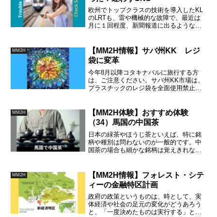
欧州でトップクラスの技術を導入したKL
のLRTも、雷や機械的な故障で、最近は
月に１回程度、新聞報道に出るような遅
れや停滞に悩まされている。どの程度頻
繁な問題なのかわからないが、興味深い
のは、全ての情報はSNSを通じて旅客に
【MM2H情報】サバ州KK レジ
MM2H
報じられれている事実です。
袋に変革
今年8月以降コタキナバルに旅行する方
は、ご注意ください。サバ州KK市場は、
プラスチックのレジ袋を全面使用禁止に
する予定です。現地のスーパーに出かけ
る際は、マイバッグかリサイクルバッグ
をご持参ください。
【MM2H体験】おすすめ体験
MM2H
（34）馬国の中国茶
日本の緑茶やほうじ茶といえば、特に銘
柄や種別は問わないのが一般的です。中
国茶の場合も細かな銘柄は覚えきれない
のですが、かなり奥が深い世界ですの
で、発酵度を基準に大別して理解してお
くと良いでしょう。必要十分な情報を提
【MM2H情報】フォレスト・シテ
MM2H
供します。
ィーの金融特区計画
政府の政策というものは、時として、実
体経済や社会の足元の変化がどうあろう
と、「一度決めたものは実行する」とい