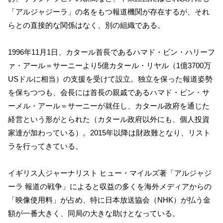
「アルジャジーラ」の名をもつ報道機関が存在するが、それ
らとの直接的な関係はなく、別の組織である。
1996年11月1日、カタール首長であるハマド・ビン・ハリーフ
ァ・アール＝サーニーより5億カタール・リヤル（1億3700万
USドルに相当）の支援を受けて設立。独立を保った報道姿勢
を保ちつつも、会長には首長の親戚であるハマド・ビン・サ
ーメル・アール＝サーニーが就任し、カタール政府を通じた
経営という形がとられた（カタール政府以外にも、個人投資
家達が加わっている）。2015年以降は財政難となり、リスト
ラを行ってきている。
イギリス人ジャーナリスト ヒュー・マイルズ著「アルジャジ
ーラ 報道の戦争」によると収益の多くを海外メディアからの
「映像使用料」が占め、特に日本放送協会（NHK）が払う金
額が一番大きく、同局の大きな助けとなっている。