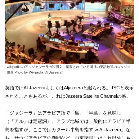
wikipedia のアルジャジーラの説明文に掲載されている同社の英語放送のスタジオ
風景 Photo by Wikipedia “Al Jazeera”
英語ではAl JazeeraもしくはAljazeeraと綴られる。JSCと表示
されることもあるが、これはJazeera Satellite Channelの略。
「ジャジーラ」はアラビア語で「島」「半島」を意味し
（「アル」は定冠詞）、アラブ地域では一般的にアラビア半
島を指すが、ここではカタール半島を指す w:Al Jazeera。な
お、サウジアラビアの新聞など、中東諸国にはこれ以外にも