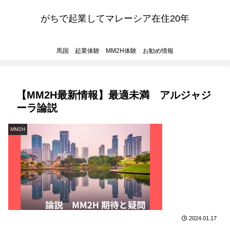
がちで起業してマレーシア在住20年
馬国 起業体験 MM2H体験 お勧め情報
【MM2H最新情報】最適未満 アルジャジ
ーラ論説
MM2H
2024.01.17