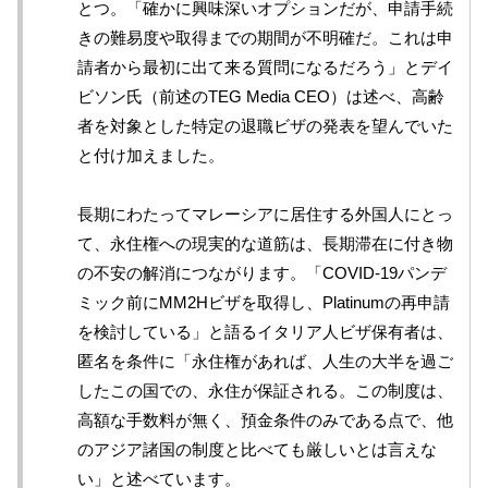
とつ。「確かに興味深いオプションだが、申請手続
きの難易度や取得までの期間が不明確だ。これは申
請者から最初に出て来る質問になるだろう」とデイ
ビソン氏（前述のTEG Media CEO）は述べ、高齢
者を対象とした特定の退職ビザの発表を望んでいた
と付け加えました。
長期にわたってマレーシアに居住する外国人にとっ
て、永住権への現実的な道筋は、長期滞在に付き物
の不安の解消につながります。「COVID-19パンデ
ミック前にMM2Hビザを取得し、Platinumの再申請
を検討している」と語るイタリア人ビザ保有者は、
匿名を条件に「永住権があれば、人生の大半を過ご
したこの国での、永住が保証される。この制度は、
高額な手数料が無く、預金条件のみである点で、他
のアジア諸国の制度と比べても厳しいとは言えな
い」と述べています。