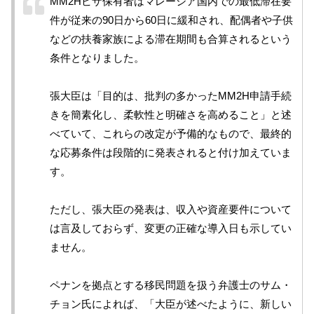
MM2Hビザ保有者はマレーシア国内での最低滞在要
件が従来の90日から60日に緩和され、配偶者や子供
などの扶養家族による滞在期間も合算されるという
条件となりました。
張大臣は「目的は、批判の多かったMM2H申請手続
きを簡素化し、柔軟性と明確さを高めること」と述
べていて、これらの改定が予備的なもので、最終的
な応募条件は段階的に発表されると付け加えていま
す。
ただし、張大臣の発表は、収入や資産要件について
は言及しておらず、変更の正確な導入日も示してい
ません。
ペナンを拠点とする移民問題を扱う弁護士のサム・
チョン氏によれば、「大臣が述べたように、新しい