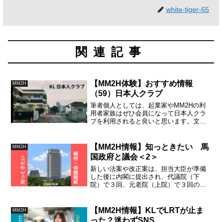
white-tiger-65
関連記事
【MM2H体験】おすすめ情報
MM2H
（59）日本人クラブ
筆者個人としては、起業家やMM2Hの利
用者家族はぜひ会員になって日本人クラ
ブを利用されると良いと思います。文字
通り「おすすめ」です。現地の情報（例
えば休日情報）を知りたいような場合、
日本人クラブのホームページは情報が豊
【MM2H情報】知っときたい 馬
MM2H
富で便利です。
国政府と議会＜2＞
新しい法案や改正案は、担当大臣が準備
した後に内閣に提出され、代議院（下
院）で３回、元老院（上院）で３回の審
議を経て、国王がチェックして初めて発
行されます。しかし、紛糾すると、慧然
と自己主張の嵐となり、いつまでも話が
【MM2H情報】KLでLRTが止ま
MM2H
進まなくなってしまいます。
った？迷わずSNS