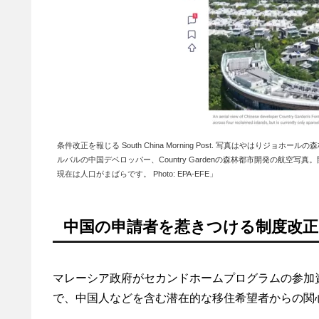
条件改正を報じる South China Morning Post. 写真はやは
ルバルの中国デベロッパー、Country Gardenの森林都市開発の航空
現在は人口がまばらです。 Photo: EPA-EFE」
中国の申請者を惹きつける制度改正
マレーシア政府がセカンドホームプログラムの参加
で、中国人などを含む潜在的な移住希望者からの関