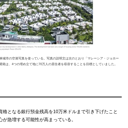
りジョホールの森林城市の空港写真を使っている。写真の説明文は次のとおり「マレーシア・ジョホー
写真。開発は、4つの埋め立て地に70万人の居住者を収容することを目標としていました。
資格となる銀行預金残高を10万米ドルまで引き下げたこと
心が急増する可能性が高まっている。