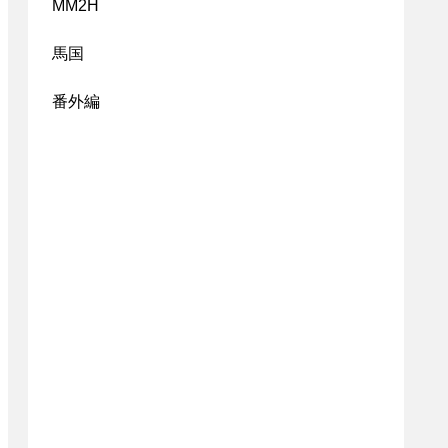
MM2H
馬国
番外編