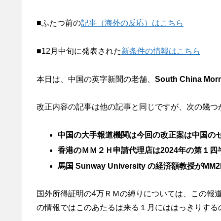
■ふたつ前の
記事（海外の反応）はこちら
■12月中旬に発表された
新条件の情報はこちら
本日は、中国の英字新聞の老舗、
South China Morn
改正内容の記事は他の記事と同じですが、次の幾つ
中国の大手報道機関は今回の改正案は中国の
香港のＭＭ２Ｈ申請代理店は2024年の第１
馬国 Sunway University の経済額教授
国外所得証明の4万ＲＭの縛りについては、この報
の情報ではこのあたるは来る１月にははっきりする