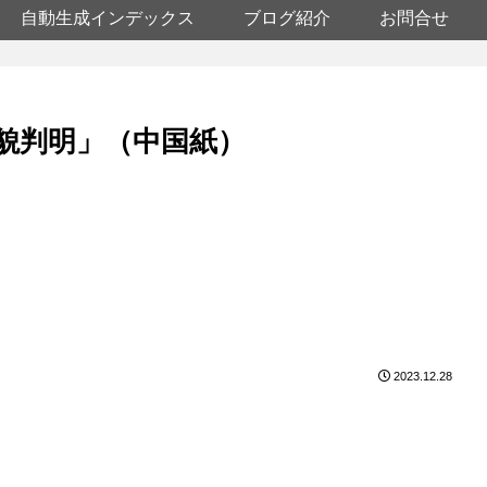
自動生成インデックス
ブログ紹介
お問合せ
全貌判明」（中国紙）
2023.12.28
。