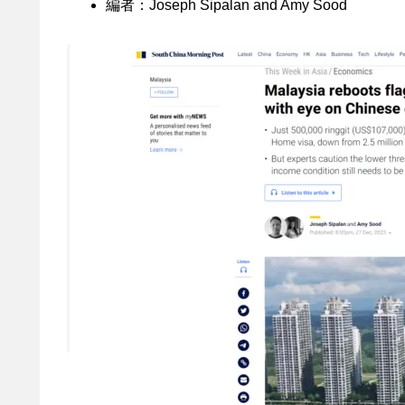
編者：Joseph Sipalan and Amy Sood