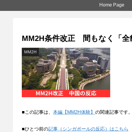
Home Page
MM2H条件改正 間もなく「
MM2H
■この記事は、
本編【MM2H体験】
の関連記事です
■ひとつ前の
記事（シンガポールの反応）はこちら