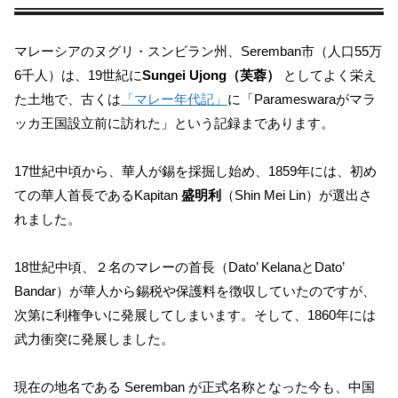
マレーシアのヌグリ・スンビラン州、Seremban市（人口55万
6千人）は、19世紀に
Sungei Ujong（芙蓉）
としてよく栄え
た土地で、古くは
「マレー年代記」
に「Parameswaraがマラ
ッカ王国設立前に訪れた」という記録まであります。
17世紀中頃から、華人が錫を採掘し始め、1859年には、初め
ての華人首長であるKapitan
盛明利
（Shin Mei Lin）が選出さ
れました。
18世紀中頃、２名のマレーの首長（Dato’ KelanaとDato’
Bandar）が華人から錫税や保護料を徴収していたのですが、
次第に利権争いに発展してしまいます。そして、1860年には
武力衝突に発展しました。
現在の地名である Seremban が正式名称となった今も、中国