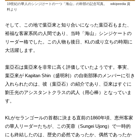
19世紀の華人のシンジけートの一つ「海山」の幹部の記念写真。 wikipeedia 資
料より
そして、この地で葉亞來と知り合いになった葉亞石もまた、
裕福な客家系民の人間であり、当時「海山」シンジケートの
リーダー格でした。この人物も後日、KLの成り立ちの時期に
大活躍します。
葉亞石は葉亞來を非常に高く評価していたようです。事実、
葉亞來が Kapitan Shin（盛明利）の自衛部隊のメンバーに引き
入れられたのは、彼（葉亞石）の紹介であり、亞來はすぐに
劉壬光のアシスタントクラスの武人（用心棒）となっていま
す。
KLがセランゴールの首都に決まる直前の1860年頃、恵州客家
の華人リーダーたちが、この芙蓉（Sungei Ujong）で一時的
にも終結したのは、歴史の必然であったか、偶然であったか