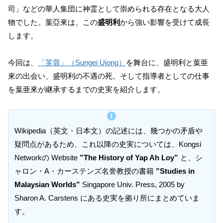
司」などの華人集団に神霊として崇められる存在となる大人
物でした。葉亞來は、この
盛明利
から強い影響を受けて成長
します。
今回は、
「芙蓉」（Sungei Ujong）
を舞台に、盛明利と葉亜
來の出会い、盛明利の不遇の死、そして指導者としての仕事
を葉亜來が継承するまでの史実を紹介します。
Wikipedia（英文・日本文）の記述には、幾つかの矛盾や
疑問点があるため、これ以降の史実については、Kongsi
Networkの Website
”The History of Yap Ah Loy”
と、シ
ャロン・A・カーステンズ名誉教授の書籍
”Studies in
Malaysian Worlds”
Singapore Univ. Press, 2005 by
Sharon A. Carstens にある史実を拠り所にまとめていま
す。