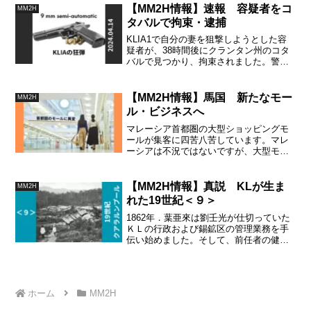
【MM2H情報】速報 容疑者をコ
MM2H
タバルで拘束・逮捕
KLIA1で自分の妻を狙撃しようとした容
疑者が、38時間後にクランタン州のコタ
バルで見つかり、拘束されました。警察
は容疑者を犯人と断定、4月16日の午前９
時に記者会見が行われ、容疑者の所持品
が公開されています。
【MM2H情報】馬国 新たなモー
MM2H
ル・ビジネスへ
マレーシア首都圏の大型ショッピングモ
ールが集客に四苦八苦しています。マレ
ーシアは不況ではないですが、大型モー
ルが乱立する都市部では、客足が遠のい
てしまったショッピングモールが少なく
ないようです。新たな工夫が必要になり
【MM2H情報】真説 KLが生ま
MM2H
ました。
れた19世紀＜９＞
1862年．葉亜來は劉壬光が仕切っていた
ＫＬの行政および錫鉱区の管理業務を手
伝い始めました。そして、前任者の健康
が優れず、最終的にＫＬのすべての業務
を引き受けることになります。これをや
ってのけた葉亜來は当時の華人社会では
無双の実力者だったのです。
ホーム
MM2H