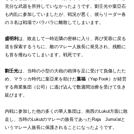
充分な武器を所持していなかったようです。劉壬光や葉亞石
も内乱に参加していましたが、戦況が悪く、彼らリーダー各
の３名は戦場でバラバラに離散してしまいます。
盛明利
は、敗走して一時近隣の密林に入り、再び芙蓉に戻る
道を探索するうちに、敵のマレー人族長に発見され、残酷に
も首を撥ねらてしまいます。戦死です。
劉壬光
は、当時の小型の大砲の砲弾を足に受けて負傷したた
め、マラッカ時代に葉亞來を助けた
葉福
（Yap Fook）が経営
する商業集団（公司）に逃げ込んで数週間治療を受けて生き
延びます。
内戦に参加した他の多くの華人集団は、南西のLukut方面に敗
走し、当時のLukutのマレーの族長であったRaja Juma’atと
いうマレー人族長に保護されることになったようです。