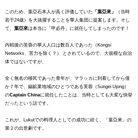
このため、葉亞石本人が高く評価していた
「葉亞來」
（当時
若干24歳）を大抜擢することを華人集団に提案します。そし
て、
葉亞來
は本当に「甲必丹」に就任してしまったのです！
内戦後の芙蓉の華人人口は数百人であった（Kongsi
Networks、苦力を除く？） とされているので、大規模な自治
体ではないですが、
全く無名の移民であった青年が、マラッカに到着してから僅
か７年で、錫鉱業地域のひとつである芙蓉（Sungei Ujong）
の
Captain China
に就任したことは、当時としても大変な快挙
だったという話です。
これが、Lukutでの料理人としての成功に続く、「葉亞來」の
第２の出世劇です。