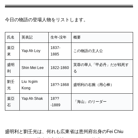
今日の物語の登場人物をリストします。
氏名
英表記
生年-没年
概要
葉亞
1837-
Yap Ah Loy
この物語の主人公
來
1885
盛明
芙蓉の華人「甲必丹」だが戦死す
Shin Mei Lee
1822-1860
利
る
劉壬
Liu Ｎgim
18??-1868
盛明利の右腕（用心棒）
光
Kong
葉亞
Yap Ah Shak
18??
「海山」のリーダー
石
-1889
盛明利と劉壬光は、何れも広東省は恵州府出身のFei Chiu