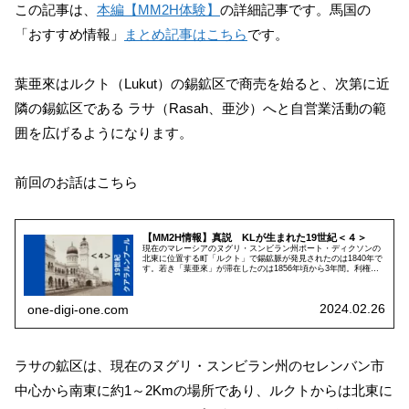
この記事は、
本編【MM2H体験】
の詳細記事です。馬国の
「おすすめ情報」
まとめ記事はこちら
です。
葉亜來はルクト（Lukut）の錫鉱区で商売を始ると、次第に近
隣の錫鉱区である ラサ（Rasah、亜沙）へと自営業活動の範
囲を広げるようになります。
前回のお話はこちら
【MM2H情報】真説 KLが生まれた19世紀＜４＞
現在のマレーシアのヌグリ・スンビラン州ポート・ディクソンの
北東に位置する町「ルクト」で錫鉱脈が発見されたのは1840年で
す。若き「葉亜來」が滞在したのは1856年頃から3年間。利権争
いの暴力沙汰に巻き込まれず、3年間しっかり働けたのは幸運で
した。
2024.02.26
one-digi-one.com
ラサの鉱区は、現在のヌグリ・スンビラン州のセレンバン市
中心から南東に約1～2Kmの場所であり、ルクトからは北東に