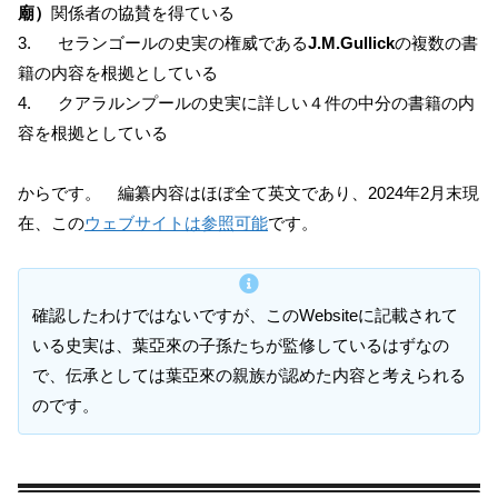
廟）
関係者の協賛を得ている
3. セランゴールの史実の権威である
J.M.Gullick
の複数の書
籍の内容を根拠としている
4. クアラルンプールの史実に詳しい４件の中分の書籍の内
容を根拠としている
からです。 編纂内容はほぼ全て英文であり、2024年2月末現
在、この
ウェブサイトは参照可能
です。
確認したわけではないですが、このWebsiteに記載されて
いる史実は、葉亞來の子孫たちが監修しているはずなの
で、伝承としては葉亞來の親族が認めた内容と考えられる
のです。