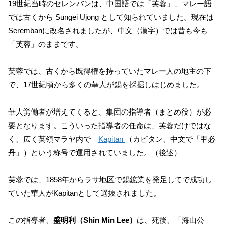
19世紀当時のセレンバンは、中国語では「芙蓉」、マレー語
では古くから Sungei Ujong として知られていました。現在は
Serembanに改名されましたが、中文（漢字）では昔も今も
「芙蓉」のままです。
芙蓉では、古くから既得権を持っていたマレー人の地主の下
で、17世紀頃から多くの華人が錫を採掘しはじめました。
華人労働者が増えてくると、集団の指導者（まとめ役）が必
要となります。こういった指導者の任命は、芙蓉だけではな
く、広く英領マラヤ内で
Kapitan
（カピタン、中文で「甲必
丹」）という称号で運用されていました。（後述）
芙蓉では、1858年からラサ地区で錫鉱業を発足してで成功し
ていた華人がKapitanとして選抜されました。
この指導者、
盛明利（Shin Min Lee）
は、死後、「海山公