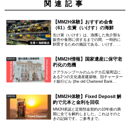
関連記事
【MM2H体験】おすすめ会食
MM2H
（61）生簀（いけす）の海鮮
生け簀（いけす）は、漁獲した魚介類を
販売や食用に供するまでの間、一時的に
飼育するための施設である。いけす、生
簀とも表記する。馬国には生簀を客寄せ
にうまく使っている海鮮中華レストラン
が多く、繁盛している。おすすめ記事を
【MM2H情報】国家遺産に保守老
MM2H
参照ください。
朽化の危機
クアラルンプールのムルデカ広場周辺に
ある2つの文化遺産建築物、旧チャーター
ド銀行ビル (the old Chartered Bank
building) と産業裁判所 (the Industrial
Court) は、老朽化が進んでおり、このま
ま放置できないということで問題になっ
【MM2H体験】Fixed Deposit 解
MM2H
てきているようです。
約で元本と金利を回収
MM2H承認と定期預金契約の10年後の満
期に全てを解約しました。これはそのと
きの記録です。ご参考まで。