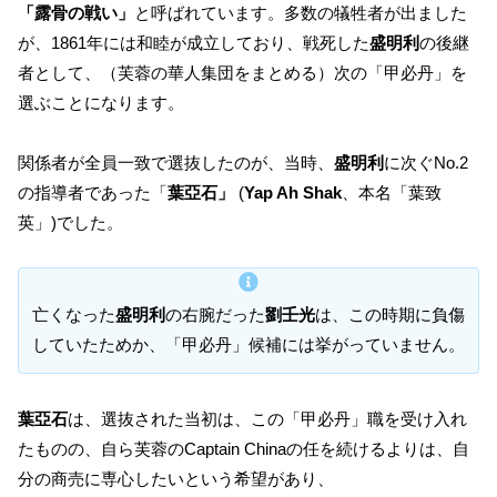
「露骨の戦い」
と呼ばれています。多数の犠牲者が出ました
が、1861年には和睦が成立しており、戦死した
盛明利
の後継
者として、（芙蓉の華人集団をまとめる）次の「甲必丹」を
選ぶことになります。
関係者が全員一致で選抜したのが、当時、
盛明利
に次ぐNo.2
の指導者であった「
葉亞石」
(
Yap Ah Shak
、本名「葉致
英」)でした。
亡くなった
盛明利
の右腕だった
劉壬光
は、この時期に負傷
していたためか、「甲必丹」候補には挙がっていません。
葉亞石
は、選抜された当初は、この「甲必丹」職を受け入れ
たものの、自ら芙蓉のCaptain Chinaの任を続けるよりは、自
分の商売に専心したいという希望があり、