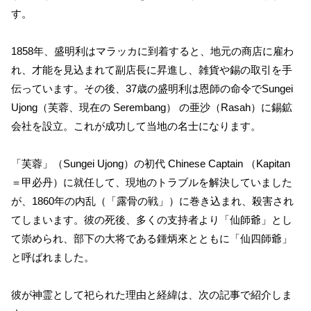
す。
1858年、盛明利はマラッカに到着すると、地元の商店に雇わ
れ、才能を見込まれて副店長に昇進し、雑貨や錫の取引を手
伝っています。その後、37歳の盛明利は恩師の命令でSungei
Ujong（芙蓉、現在の Serembang） の亜沙（Rasah）に錫鉱
会社を設立。これが成功して当地の名士になります。
「芙蓉」（Sungei Ujong）の初代 Chinese Captain （Kapitan
＝甲必丹）に就任して、現地のトラブルを解決していました
が、1860年の内乱（「露骨の戦」）に巻き込まれ、殺害され
てしまいます。彼の死後、多くの支持者より「仙師爺」とし
て崇められ、部下の大将である鍾炳來とともに「仙四師爺」
と呼ばれました。
彼が神霊として祀られた理由と経緯は、次の記事で紹介しま