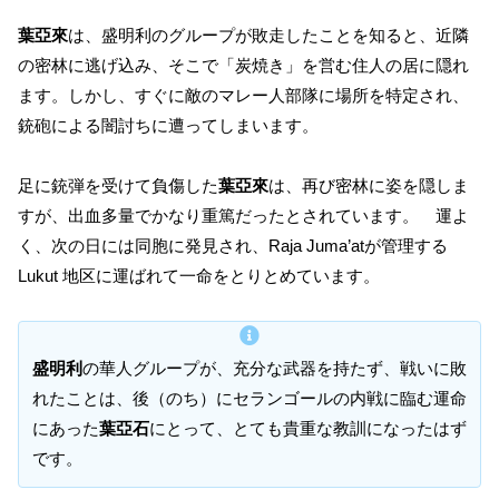
葉亞來
は、盛明利のグループが敗走したことを知ると、近隣
の密林に逃げ込み、そこで「炭焼き」を営む住人の居に隠れ
ます。しかし、すぐに敵のマレー人部隊に場所を特定され、
銃砲による闇討ちに遭ってしまいます。
足に銃弾を受けて負傷した
葉亞來
は、再び密林に姿を隠しま
すが、出血多量でかなり重篤だったとされています。 運よ
く、次の日には同胞に発見され、Raja Juma’atが管理する
Lukut 地区に運ばれて一命をとりとめています。
盛明利
の華人グループが、充分な武器を持たず、戦いに敗
れたことは、後（のち）にセランゴールの内戦に臨む運命
にあった
葉亞石
にとって、とても貴重な教訓になったはず
です。