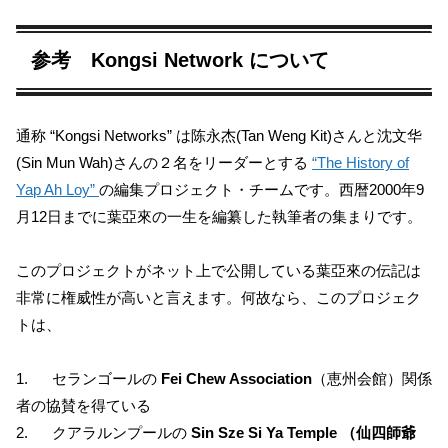
参考 Kongsi Network について
通称 “Kongsi Networks” は陈永杰(Tan Weng Kit)さんと沈文华
(Sin Mun Wah)さんの２名をリーダーとする
“The History of
Yap Ah Loy”
の編集プロジェクト・チームです。西暦2000年9
月12日までに葉亞來の一生を編纂した執筆者の集まりです。
このプロジェクトがネット上で公開している葉亞來の伝記は
非常に権威性が高いと言えます。何故なら、このプロジェク
トは、
1. セランゴールの
Fei Chew Association
（恵州会館）関係
者の協賛を得ている
2. クアラルンプールの
Sin Sze Si Ya Temple （仙四師爺