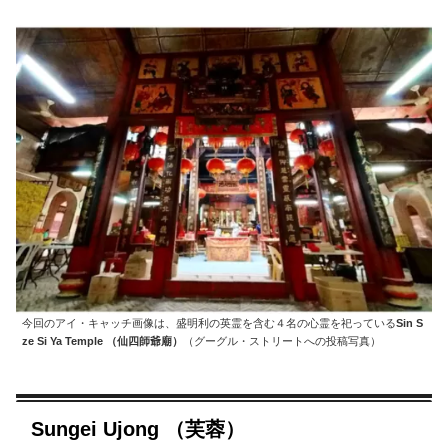
今回のアイ・キャッチ画像は、盛明利の英霊を含む４名の心霊を祀っている
Sin S
ze Si Ya Temple （仙四師爺廟）
（グーグル・ストリートへの投稿写真）
Sungei Ujong （芙蓉）