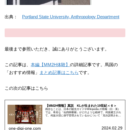
出典：
Portland State University, Anthropology Department
最後まで参照いただき、誠にありがとうございます。
この記事は、
本編【MM2H体験】
の詳細記事です。馬国の
「おすすめ情報」
まとめ記事はこちら
です。
この次の記事はこちら
【MM2H情報】真説 KLが生まれた19世紀＜６＞
残念なことは、日本の観光ガイドやWikipedia の情報（日・英）
では、有名な「仙四師爺廟」がどのような経緯で、何故建立され
て、何故大切に保守管理されているかについて「充分説明されて
いない」ということです。この記事をご一読ください。
2024.02.29
one-digi-one.com