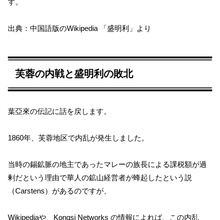
す。
出典：中国語版のWikipedia 「盛明利」より
芙蓉の内戦と盛明利の敗北
葉亞來の伝記に話を戻します。
1860年、芙蓉地区で内乱が発生しました。
当時の錫鉱脈の地主であったマレーの族長による課税額が過
剰だという理由で華人の鉱山経営者が蜂起したという説
（Carstens）があるのですが、
Wikipediaや、Kongsi Networks の情報によれば、この内乱