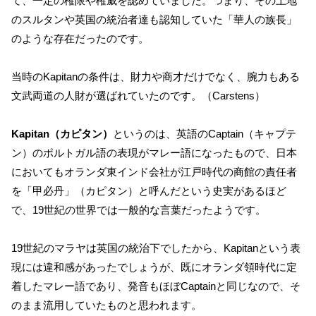
て、一定の権限や権威を認めていました。つまり、その土地
のスルタンや英国の統治者達も認知していた「華人の族長」
のような存在だったのです。
当時のKapitanの条件は、財力や商才だけでなく、腕力もある
文武両道の人財が選ばれていたのです。（Carstens）
Kapitan（カピタン）
というのは、英語のCaptain（キャプテ
ン）のポルトガル語の表現がマレー語になったもので、日本
においてもオランダ東インド会社が江戸時代の商館の責任者
を「甲必丹」（カピタン）と呼んだという史実があるほど
で、19世紀の世界では一般的な言葉だったようです。
19世紀のマラヤは英国の統治下でしたから、Kapitanという表
現には違和感があったでしょうが、既にオランダ領時代に定
着したマレー語であり、発音もほぼCaptainと同じなので、そ
のまま流用していたものと思われます。