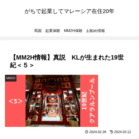
がちで起業してマレーシア在住20年
馬国 起業体験 MM2H体験 お勧め情報
【MM2H情報】真説 KLが生まれた19世
紀＜５＞
MM2H
2024.02.28
2024.03.12