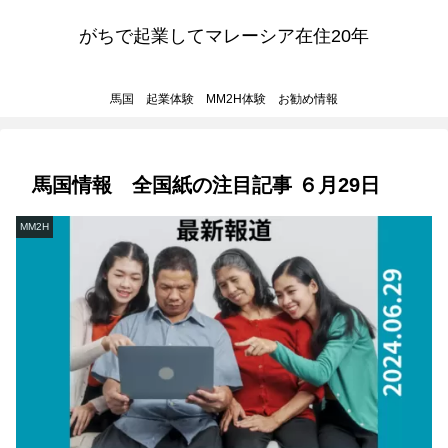
がちで起業してマレーシア在住20年
馬国 起業体験 MM2H体験 お勧め情報
馬国情報 全国紙の注目記事 ６月29日
MM2H