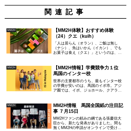
関連記事
【MM2H体験】おすすめ体験
MM2H
（24）クエ（kuih）
「人は居らん（オラン）、ご飯は無し
（ナシ）、魚はいかん（イカン）、でも
お菓子は食え（クエ）」というのは、日
本語とマレー語の関係をうまく駄洒落で
まとめた例です。覚えておくと便利で
す。
【MM2H情報】学費競争力１位
MM2H
馬国のインター校
世界の主要都市のうち、最もインター校
の学費が安いのは、馬国のイポ市。アジ
ア圏では、イポ、ジョホール、クアラル
ンプールの３都市が、アジア圏全体のう
ち、最も学費が安い５つの都市の３つだ
という驚異的な競争力。
MM2H情報 馬国全国紙の注目記
MM2H
事 ７月15日
MM2Hファンの頼みの綱である張慶信大
臣から、新たな発表がありました。間も
無くMM2Hの申請がオンラインで受け付