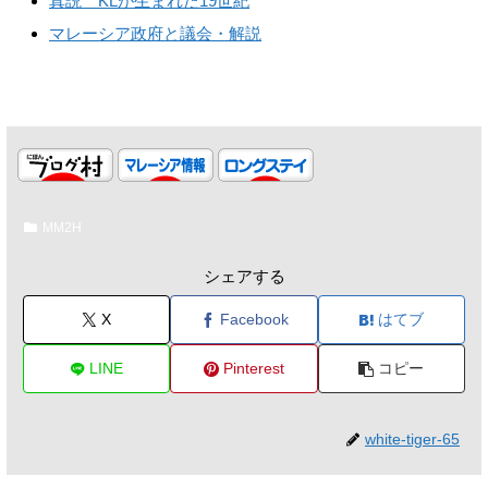
真説 KLが生まれた19世紀
マレーシア政府と議会・解説
MM2H
シェアする
X
Facebook
はてブ
LINE
Pinterest
コピー
white-tiger-65