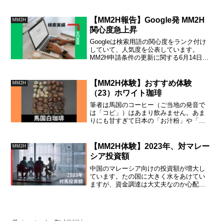
けられます。開始時期はまだ未公開で
す。一方、マレーシアの専門部局は、新
生児に名前を付ける名付け親への指導を
【MM2H報告】Google発 MM2H
MM2H
行っています。
関心度急上昇
Googleは検索用語の関心度をランク付け
していて、人気度を公表しています。
MM2H申請条件の更新に関する6月14日の
発表以来、マレーシア国内のプログラム
への関心度がGoogleで急上昇、それに続
いてシンガポール、香港、中国、台湾で
【MM2H体験】おすすめ体験
MM2H
急伸中です。
（23）ホワイト珈琲
筆者は馬国のコーヒー（ご当地の発音で
は「コピ」）はあまり飲みません。あま
りにも甘すぎて日本の「お汁粉」や「甘
酒」のようです。ただし、多くの日本か
らの訪問者が推奨する「ホワイト珈琲」
だけは「おすすめ80選」からはずせませ
【MM2H体験】2023年、対マレー
MM2H
んでした。
シア投資額
中国のマレーシア向けの投資額が増大し
ています。たの国に大きく水をあけてい
ますが、資金調達は大丈夫なのか心配に
なってきました。今後の動静をみていく
上で足元の投資額の推移や投資内容を調
べてみましたので、ご参考に供します。