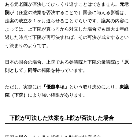
ある元老院が否決してひっくり返すことはできません。
元老
院
が（任意の法案を否決することで）国会に与える影響は、
法案の成立を１ヶ月遅らせることぐらいです。議案の内容に
よっては、上下院が真っ向から対立した場合でも最大１年経
過した時点で下院が再可決すれば、その可決が成立するとい
う決まりのようです。
日本の国会の場合、上院である参議院と下院の衆議院は「
原
則として」同等
の権限を持っています。
ただし、実際には
「優越事項」
という取り決めにより、
衆議
院（下院）
により強い権限があります。
下院が可決した法案を上院が否決した場合