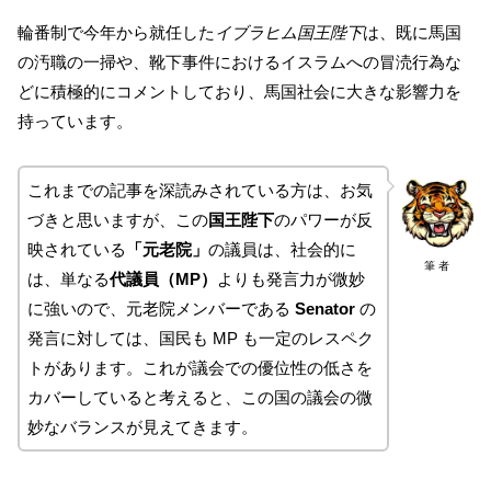
輪番制で今年から就任した
イブラヒム国王陛下
は、既に馬国
の汚職の一掃や、靴下事件におけるイスラムへの冒涜行為な
どに積極的にコメントしており、馬国社会に大きな影響力を
持っています。
これまでの記事を深読みされている方は、お気
づきと思いますが、この
国王陛下
のパワーが反
映されている
「元老院」
の議員は、社会的に
筆 者
は、単なる
代議員（MP）
よりも発言力が微妙
に強いので、元老院メンバーである
Senator
の
発言に対しては、国民も MP も一定のレスペク
トがあります。これが議会での優位性の低さを
カバーしていると考えると、この国の議会の微
妙なバランスが見えてきます。