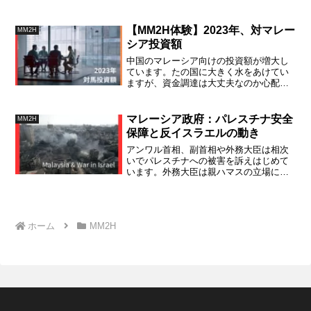
いて、国民の信頼を得ることです。馬国
のデジタル・バンクの全容がわかる優れ
た記事を紹介します。
【MM2H体験】2023年、対マレー
MM2H
シア投資額
中国のマレーシア向けの投資額が増大し
ています。たの国に大きく水をあけてい
ますが、資金調達は大丈夫なのか心配に
なってきました。今後の動静をみていく
上で足元の投資額の推移や投資内容を調
べてみましたので、ご参考に供します。
マレーシア政府：パレスチナ安全
MM2H
保障と反イスラエルの動き
アンワル首相、副首相や外務大臣は相次
いでパレスチナへの被害を訴えはじめて
います。外務大臣は親ハマスの立場にあ
るトルコの外相との交信で、「イスラエ
ルの暴挙」といった表現を使っており、
今後の動静が注目されます。日本では報
道されていない深堀り情報です。
ホーム
MM2H