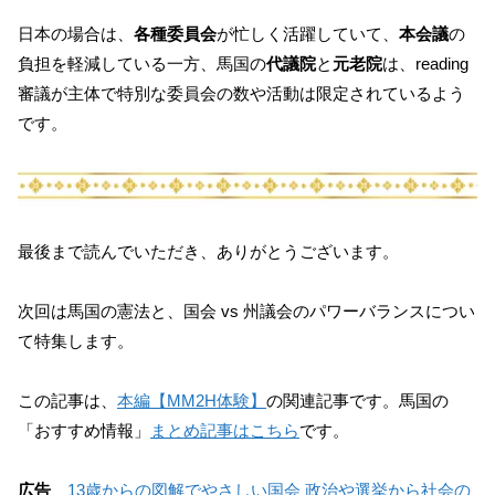
日本の場合は、
各種委員会
が忙しく活躍していて、
本会議
の
負担を軽減している一方、馬国の
代議院
と
元老院
は、reading
審議が主体で特別な委員会の数や活動は限定されているよう
です。
最後まで読んでいただき、ありがとうございます。
次回は馬国の憲法と、国会 vs 州議会のパワーバランスについ
て特集します。
この記事は、
本編【MM2H体験】
の関連記事です。馬国の
「おすすめ情報」
まとめ記事はこちら
です。
広告
13歳からの図解でやさしい国会 政治や選挙から社会の