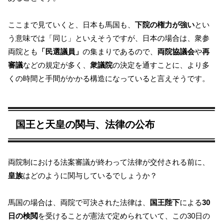
ここまで見ていくと、日本も馬国も、
下院の権力が強い
とい
う意味では「同じ」といえそうですが、日本の場合は、衆参
両院とも
「民選議員」
の集まりであるので、
両院協議会
や
再
審議
などの規定が多く、
衆議院
の決定を通すことに、より多
くの時間と手間がかかる構造になっていると言えそうです。
国王と天皇の関与、法律の公布
両院制における法案審議が終わって法律が交付される前に、
皇族
はどのように関与しているでしょうか？
馬国の場合は、両院で可決された法律は、
国王陛下
による
30
日の検閲
を受けることが憲法で定められていて、この30日の