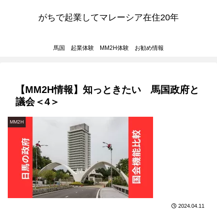
がちで起業してマレーシア在住20年
馬国 起業体験 MM2H体験 お勧め情報
【MM2H情報】知っときたい 馬国政府と
議会＜4＞
MM2H
2024.04.11