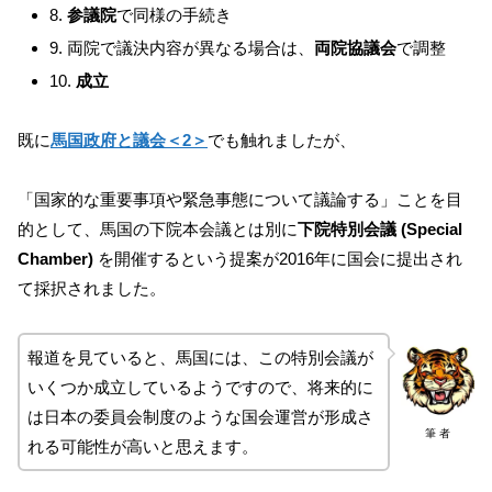
8.
参議院
で同様の手続き
9. 両院で議決内容が異なる場合は、
両院協議会
で調整
10.
成立
既に
馬国政府と議会＜2＞
でも触れましたが、
「国家的な重要事項や緊急事態について議論する」ことを目
的として、馬国の下院本会議とは別に
下院特別会議 (Special
Chamber)
を開催するという提案が2016年に国会に提出され
て採択されました。
報道を見ていると、馬国には、この特別会議が
いくつか成立しているようですので、将来的に
は日本の委員会制度のような国会運営が形成さ
筆 者
れる可能性が高いと思えます。