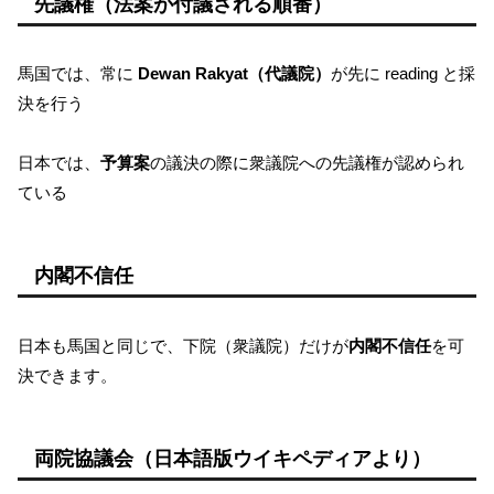
先議権（法案が付議される順番）
馬国では、常に
Dewan Rakyat（代議院）
が先に reading と採
決を行う
日本では、
予算案
の議決の際に衆議院への先議権が認められ
ている
内閣不信任
日本も馬国と同じで、下院（衆議院）だけが
内閣不信任
を可
決できます。
両院協議会（日本語版ウイキペディアより）