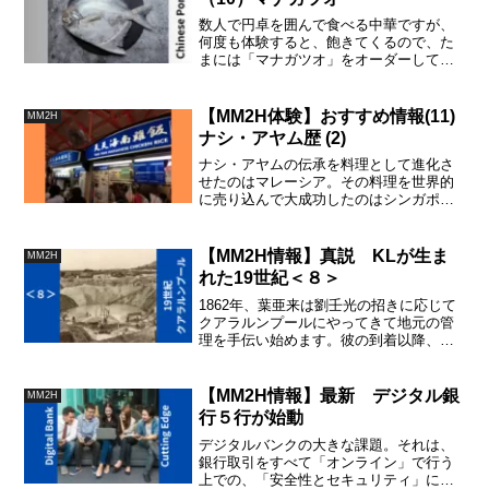
数人で円卓を囲んで食べる中華ですが、
何度も体験すると、飽きてくるので、た
まには「マナガツオ」をオーダーしてみ
てください。後悔しない魚です。日本で
も当然食べれますが、高級食材なので、
なかなか手がでないお魚です。
【MM2H体験】おすすめ情報(11)
MM2H
ナシ・アヤム歴 (2)
ナシ・アヤムの伝承を料理として進化さ
せたのはマレーシア。その料理を世界的
に売り込んで大成功したのはシンガポー
ルでした。起源にこだわるなら、この料
理はマレーシアで1920年に流行り始めた
というのが史実です。
【MM2H情報】真説 KLが生ま
MM2H
れた19世紀＜８＞
1862年、葉亜来は劉壬光の招きに応じて
クアラルンプールにやってきて地元の管
理を手伝い始めます。彼の到着以降、小
さな集落であった華人のクアラルンプー
ルの開発は進み、葉亜来自身も２箇所の
錫鉱区を任されて躍進します。
【MM2H情報】最新 デジタル銀
MM2H
行５行が始動
デジタルバンクの大きな課題。それは、
銀行取引をすべて「オンライン」で行う
上での、「安全性とセキュリティ」につ