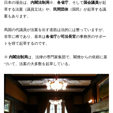
日本の場合は、
内閣法制局
※、
各省庁
、そして
国会議員
が起
草する法案（議員立法）や、
民間団体
（国民）が起草する議
案もあります。
馬国の代議員が法案を出す道筋は法的には整っていますが、
非常に稀であり、基本は
各省庁
が
司法長官
の事務所のサポー
トを得て起草するのです。
※
内閣法制局
は、法律の専門家集団で、閣僚からの依頼に基
づいて、法案の大多数を起草している。