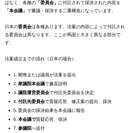
はなく、各種の
「委員会」
に付託されて採決された内容を
「本会議」
で審議・採決する二重構造になっています。
日本の
委員会
は各種あります。法案の内容によって付託され
る委員会は異なります。ここが馬国と大きく異なる部分で
す。
法案成立までの流れ（日本の場合）
1. 閣僚または議員が法案を提出
2.
衆議院本会議
で趣旨説明
3.
議院運営委員会
で付託先委員会を決定
4.
付託先委員会
で質疑応答、修正案の提出、採決
5. 委員会の採決結果を本会議に報告
6.
本会議で
質疑応答、採決
7.
参議院
へ送付