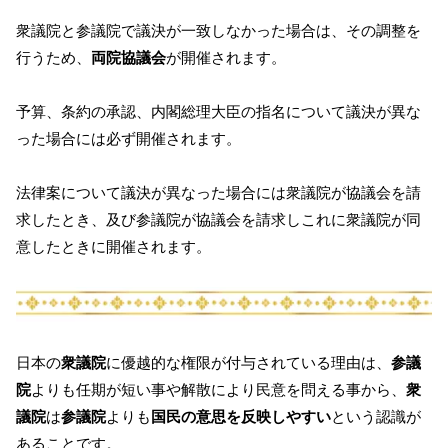
衆議院と参議院で議決が一致しなかった場合は、その調整を
行うため、
両院協議会
が開催されます。
予算、条約の承認、内閣総理大臣の指名について議決が異な
った場合には必ず開催されます。
法律案について議決が異なった場合には衆議院が協議会を請
求したとき、及び参議院が協議会を請求しこれに衆議院が同
意したときに開催されます。
日本の
衆議院
に優越的な権限が付与されている理由は、
参議
院
よりも任期が短い事や解散により民意を問える事から、
衆
議院
は
参議院
よりも
国民の意思を反映しやすい
という認識が
あることです。