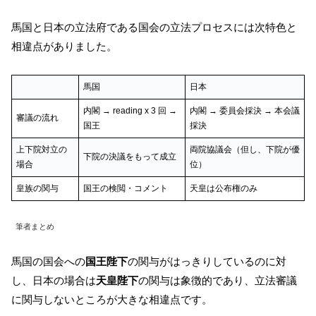
馬国と日本の立法府である国会の立法プロセスには次特色と
相違点がありました。
馬国
日本
内閣 → reading x 3 回 →
内閣 → 委員会採決 → 本会議
審議の流れ
国王
採決
上下院対立の
両院協議会（但し、下院が優
下院の決議をもって成立
場合
位）
皇族の関与
国王の検閲・コメント
天皇は公布権のみ
筆者まとめ
馬国の国会への
国王陛下
の関与がはっきりしているのに対
し、日本の場合は
天皇陛下
の関与は象徴的であり、立法審議
に関与しないところが大きな相違点です。