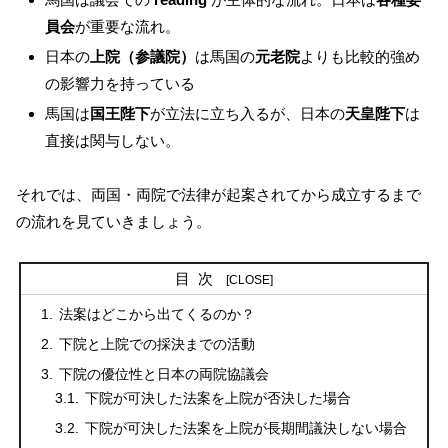
員会
が重要な流れ。
日本の
上院（参議院）
は馬国の
元老院
よりも比較的強め
の影響力を持っている
馬国は
国王陛下
が立法に立ち入るが、日本の
天皇陛下
は
直接は関与しない。
それでは、両国・両院で法律が起案されてから成立するまで
の流れを見ていきましょう。
目次
法案はどこから出てくるのか？
下院と上院での採決までの活動
下院の優位性と日本の両院協議会
下院が可決した法案を上院が否決した場合
下院が可決した法案を上院が長期間議決しない場合