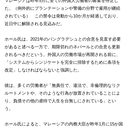
マレーシアは昨年5月に全ての外国人労働者の募集を停止し
た。（例外的にプランテーションや警備の分野で雇用が継続
されている） この禁令は発動から10か月が経過しており、
近日中に解除される見込みだ。
ホール氏は、2021年のバングラデシュとの合意を見直す必要
があると述べる一方で、期限切れのネパールとの合意も更新
されるべきだという。外国人の労働市場が再開される前に、
「システムからシンジケートを完全に排除するために条項を
改定」しなければならないと強調した。
彼は、多くの労働者が「無責任で、違法で、非倫理的なリク
ルートメントや、そのような行為が放置されていることによ
り、負債その他の虐待で人生を台無しにされている」とい
う。
ホール氏によると、マレーシアの内務大臣が昨年1月に15か国