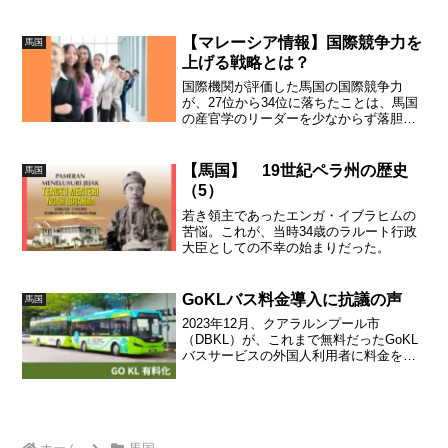
てマレーシアでは名高い存在です。類ま
れな才能を世界に向けて展開した教育者
です。現地の人は誰でも知っている
【マレーシア情報】国際競争力を
馬国
LKW。
上げる戦略とは？
国際機関が評価した馬国の国際競争力
が、27位から34位に落ちたことは、馬国
の産官学のリーダーを少なからず落胆さ
せています。なぜ、落ちてしまったの
か、あらゆる検討が進んでいますが、全
国紙がまとめた論説があるので紹介しま
【馬国】 19世紀ペラ州の歴史
馬国
す。
（5）
若き領主であったエンガ・イブラヒムの
苦悩。これが、当時34歳のラルート行政
大臣としての不幸の始まりだった。
GoKLバス料金導入に抗議の声
馬国
2023年12月、クアラルンプール市
（DBKL）が、これまで無料だったGoKL
バスサービスの外国人利用者に料金を課
す決定を行ったことに対し、移民活動家
団体 (NGO) から批判の声が上がりまし
た。DBKLもトラブル防止にコストがかか
っているようです。