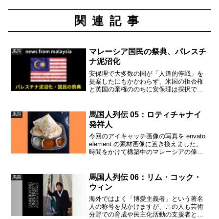
関連記事
マレーシア国民の祭典、パレスチ
馬国
ナ泥沼化
安保理で大多数の国が「人道的停戦」を
提案したにもかかわらず、米国の拒否権
と英国の棄権ののちに安保理は採択でき
ず、国連の「停戦指示」は実現しません
でした。国連を強くバックアップしてい
た馬国もこれについて、かなり辛口の非
馬国人列伝 05：ロティチャナイ
馬国
難声明を発行することになりそうです。
発祥人
今回のアイキャッチ画像の写真を envato
element の素材画像に置き換えました。
時間をかけて構築中のマレーシアの偉人
を紹介する「馬国人列伝」です。今回
は、固有名詞を出せないのですが、紛れ
もなく「偉人」として称えられるべき人
馬国人列伝 06：リム・コック・
馬国
物を紹介...
ウィン
海外ではよく「博愛主義者」という著名
人の称号を見かけますが、この人も芸術
分野での育成や民主化活動の支援者とし