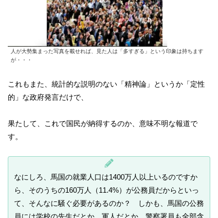
人が大勢集まった写真を載せれば、見た人は「多すぎる」という印象は持ちます
が・・・
これもまた、統計的な説明のない「精神論」というか「定性
的」な政府発言だけで、
果たして、これで国民が納得するのか、意味不明な報道で
す。
なにしろ、馬国の就業人口は1400万人以上いるのですか
ら、そのうちの160万人（11.4%）が公務員だからといっ
て、そんなに騒ぐ必要があるのか？ しかも、馬国の公務
員には学校の先生だとか、軍人だとか、警察署員も全部含