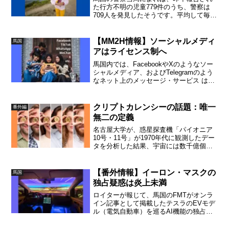
た行方不明の児童779件のうち、警察は
709人を発見したそうです。平均して毎日
２名の児童が行方不明になっているわけ
です。日本の警視庁によると、令和５年
に失踪した10歳以下の日本の児童は、
【MM2H情報】ソーシャルメディ
馬国
1,115人ですが、発見率は全体平均で98%
アはライセンス制へ
だそうです。
馬国内では、FacebookやXのようなソー
シャルメディア、およびTelegramのよう
なネット上のメッセージ・サービス は、
2025年から正式にライセンス制となるそ
うです。但し、ライセンスが義務付けら
れるのは800万人以上が登録されているプ
クリプトカレンシーの話題：唯一
番外編
ラットフォームだけです。
無二の定義
名古屋大学が、惑星探査機「パイオニア
10号・11号」が1970年代に観測したデー
タを分析した結果、宇宙には数千億個の
銀河があることが確実になりました。1つ
の銀河には数千億個の星があるとされて
おり、これを合わせると、宇宙の星の数
【番外情報】イーロン・マスクの
馬国
は「数千億個×数千億個」であると判明し
独占疑惑は炎上未満
たのです。
ロイターが報じて、馬国のFMTがオンラ
イン記事として掲載したテスラのEVモデ
ル（電気自動車）を巡るAI機能の独占支
配疑惑が注目を浴びています。マスクが
新たに xAI という人工知能技術のスター