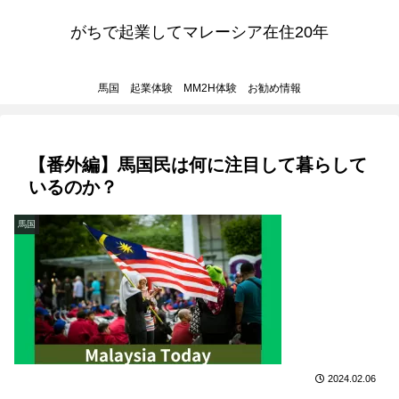
がちで起業してマレーシア在住20年
馬国 起業体験 MM2H体験 お勧め情報
【番外編】馬国民は何に注目して暮らして
いるのか？
馬国
2024.02.06