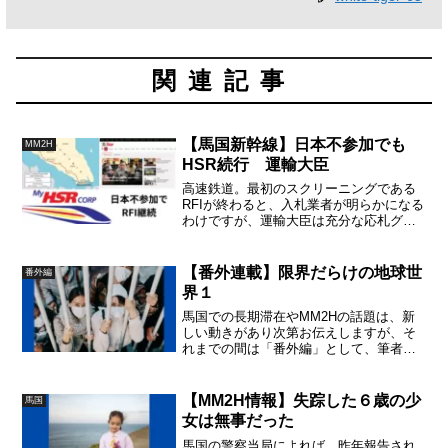
関連記事
【馬国新幹線】日本不参加でも
MM2H
HSR続行 運輸大臣
高速鉄道。最初のスクリーニングである
RFIが終わると、入札業者が明らかになる
わけですが、運輸大臣は充分な応札グル
ープ数が集まることに自信をもってお
り、日本が不参加でも、首相レベルで
「待った」がかからない限り続行のよう
【番外連載】限界だらけの地球世
番外編
です。
界１
馬国での長期滞在やMM2Hの話題は、新
しい動きがあり次第お伝えしますが、そ
れまでの間は「番外編」として、筆者が
探求して止まない地球環境と高次元の宇
宙論についての記事を連載します。
【MM2H情報】失踪した６歳の少
馬国
女は無事だった
馬国の警察当局によれば、昨年報告され