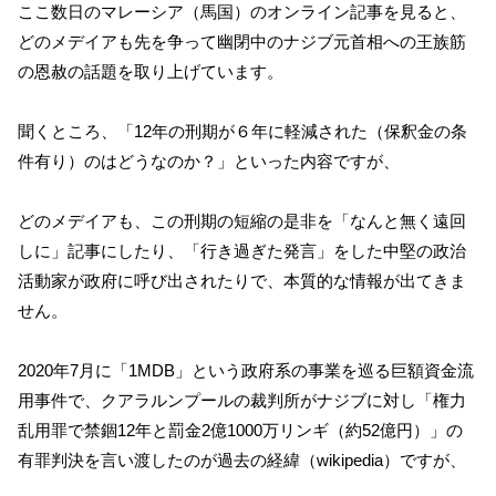
ここ数日のマレーシア（馬国）のオンライン記事を見ると、
どのメデイアも先を争って幽閉中のナジブ元首相への王族筋
の恩赦の話題を取り上げています。
聞くところ、「12年の刑期が６年に軽減された（保釈金の条
件有り）のはどうなのか？」といった内容ですが、
どのメデイアも、この刑期の短縮の是非を「なんと無く遠回
しに」記事にしたり、「行き過ぎた発言」をした中堅の政治
活動家が政府に呼び出されたりで、本質的な情報が出てきま
せん。
2020年7月に「1MDB」という政府系の事業を巡る巨額資金流
用事件で、クアラルンプールの裁判所がナジブに対し「権力
乱用罪で禁錮12年と罰金2億1000万リンギ（約52億円）」の
有罪判決を言い渡したのが過去の経緯（wikipedia）ですが、