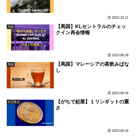
2023.10.11
【馬国】KLセントラルのチェッ
馬国
クイン再会情報
2023.08.29
【馬国】マレーシアの茶飲みばな
馬国
し
2023.08.26
【がちで起業】１リンギットの重
自営業主
さ
2023.08.16