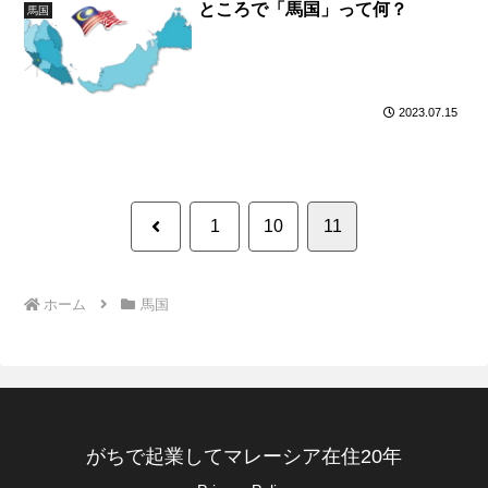
ところで「馬国」って何？
馬国
2023.07.15
前
1
10
11
へ
ホーム
馬国
がちで起業してマレーシア在住20年