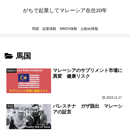
がちで起業してマレーシア在住20年
馬国 起業体験 MM2H体験 お勧め情報
馬国
マレーシアのサプリメント市場に
MM2H
異変 健康リスク
2023.11.17
パレスチナ ガザ脱出 マレーシ
馬国
アの証言