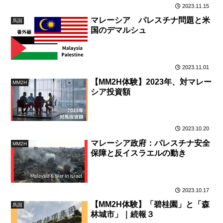
2023.11.15
マレーシア パレスチナ問題と米
馬国
国のデマルシュ
2023.11.01
【MM2H体験】2023年、対マレー
MM2H
シア投資額
2023.10.20
マレーシア政府：パレスチナ安全
MM2H
保障と反イスラエルの動き
2023.10.17
【MM2H体験】「碧桂園」と「森
馬国
林城市」｜続報３