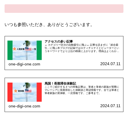
いつも参照いただき、ありがとうございます。
アクセスの多い記事
→ カテゴリー区分の自動索引に飛ぶ→ 記事を読まずに「総合索
引」に飛ぶ本ブログの記録ではロティチャナイとピューターとい
うキーワードでより上位の検索に上がります。理由はよくわかっ
ていません。なにしろロティチャナイとピューターが、検索人気
のトッ...
2024.07.11
one-digi-one.com
馬国！長期滞在体験記
ここでご紹介する４つの特集記事は、筆者と筆者の家族が実際に
マレーシアに長期滞在した体験談と周辺情報です。全ては筆者と
筆者家族の実体験、一次情報です。ご参考まで。
2024.07.11
one-digi-one.com