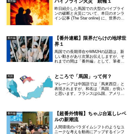
パイプライン火災 続報１
番外編
昨日紹介した馬国での大型のパイプライ
ンの破断と火災について、本日のオンラ
イン記事 (The Star online) に、世界の工
業規格・基準に関連した原因究明に関す
るものが配信されていますので紹介して
おきます。
【番外連載】限界だらけの地球世
番外編
界１
馬国での長期滞在やMM2Hの話題は、新
しい動きがあり次第お伝えしますが、そ
れまでの間は「番外編」として、筆者が
探求して止まない地球環境と高次元の宇
宙論についての記事を連載します。
ところで「馬国」って何？
馬国
マレーシアは中国語では「馬來西亞」と
表現されますが、和名は「馬国」が良い
と思います。フランスは仏国、アメリカ
は米国、マレーシアは馬国です。
【超番外情報】ちゃぶ台返しレベ
番外編
ルの新潮流
人間環境のパラダイムシフトのようなユ
ニークな考えを動画にアップするインフ