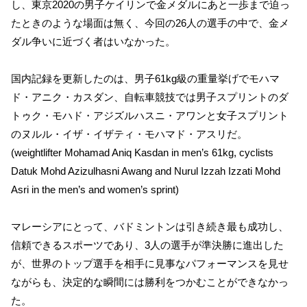
し、東京2020の男子ケイリンで金メダルにあと一歩まで迫っ
たときのような場面は無く、今回の26人の選手の中で、金メ
ダル争いに近づく者はいなかった。
国内記録を更新したのは、男子61kg級の重量挙げでモハマ
ド・アニク・カスダン、自転車競技では男子スプリントのダ
トゥク・モハド・アジズルハスニ・アワンと女子スプリント
のヌルル・イザ・イザティ・モハマド・アスリだ。
(weightlifter Mohamad Aniq Kasdan in men’s 61kg, cyclists
Datuk Mohd Azizulhasni Awang and Nurul Izzah Izzati Mohd
Asri in the men’s and women’s sprint)
マレーシアにとって、バドミントンは引き続き最も成功し、
信頼できるスポーツであり、3人の選手が準決勝に進出した
が、世界のトップ選手を相手に見事なパフォーマンスを見せ
ながらも、決定的な瞬間には勝利をつかむことができなかっ
た。