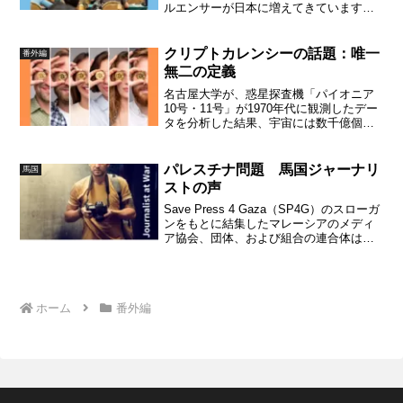
ルエンサーが日本に増えてきています。
今回紹介する方は、その中でも飛び抜け
て「ちゃぶ台返し」的な発送の持ち主で
あり、筆者もこれまで聞いたことのない
クリプトカレンシーの話題：唯一
番外編
話をしています。
無二の定義
名古屋大学が、惑星探査機「パイオニア
10号・11号」が1970年代に観測したデー
タを分析した結果、宇宙には数千億個の
銀河があることが確実になりました。1つ
の銀河には数千億個の星があるとされて
おり、これを合わせると、宇宙の星の数
パレスチナ問題 馬国ジャーナリ
馬国
は「数千億個×数千億個」であると判明し
ストの声
たのです。
Save Press 4 Gaza（SP4G）のスローガ
ンをもとに結集したマレーシアのメディ
ア協会、団体、および組合の連合体は、
パレスチナの占領を取材するジャーナリ
ストたちが直面する暴力に反対る国際的
な取り組みを求めている。少なくとも42
人のジャーナリストがの犠牲になった。
ホーム
番外編