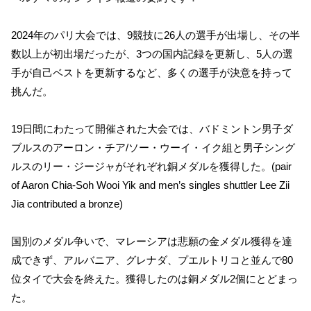
2024年のパリ大会では、9競技に26人の選手が出場し、その半
数以上が初出場だったが、3つの国内記録を更新し、5人の選
手が自己ベストを更新するなど、多くの選手が決意を持って
挑んだ。
19日間にわたって開催された大会では、バドミントン男子ダ
ブルスのアーロン・チア/ソー・ウーイ・イク組と男子シング
ルスのリー・ジージャがそれぞれ銅メダルを獲得した。(pair
of Aaron Chia-Soh Wooi Yik and men’s singles shuttler Lee Zii
Jia contributed a bronze)
国別のメダル争いで、マレーシアは悲願の金メダル獲得を達
成できず、アルバニア、グレナダ、プエルトリコと並んで80
位タイで大会を終えた。獲得したのは銅メダル2個にとどまっ
た。