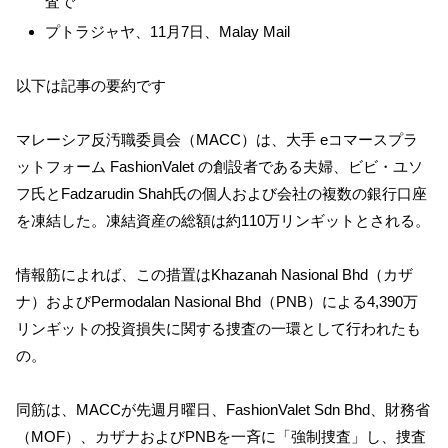
査で
プトラジャヤ、11月7日、Malay Mail
以下は記事の要約です
マレーシア反汚職委員会（MACC）は、大手 eコマースプラ
ットフォーム FashionValet の創設者である夫婦、ビビ・ユソ
フ氏とFadzarudin Shah氏の個人および会社の複数の銀行口座
を凍結した。凍結資産の総額は約110万リンギットとされる。
情報筋によれば、この措置はKhazanah Nasional Bhd（カザ
ナ）およびPermodalan Nasional Bhd（PNB）による4,390万
リンギットの投資損失に関する捜査の一環として行われたも
の。
同筋は、MACCが先週月曜日、FashionValet Sdn Bhd、財務省
（MOF）、カザナおよびPNBを一斉に「強制捜査」し、捜査