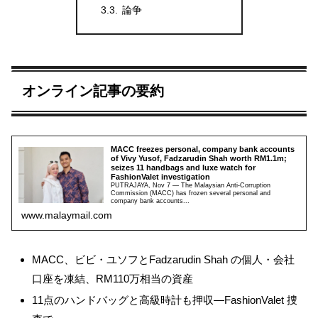
論争
オンライン記事の要約
MACC freezes personal, company bank accounts
of Vivy Yusof, Fadzarudin Shah worth RM1.1m;
seizes 11 handbags and luxe watch for
FashionValet investigation
PUTRAJAYA, Nov 7 — The Malaysian Anti-Corruption
Commission (MACC) has frozen several personal and
company bank accounts...
www.malaymail.com
MACC、ビビ・ユソフとFadzarudin Shah の個人・会社
口座を凍結、RM110万相当の資産
11点のハンドバッグと高級時計も押収—FashionValet 捜