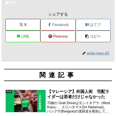
馬国
シェアする
X
Facebook
はてブ
LINE
Pinterest
コピー
white-tiger-65
関連記事
【マレーシア】外国人街 宅配ラ
馬国
イダーは若者だけじゃなかった
70歳の Grab Driverはモントキアラ（Mont
Kiara）、スリハタマス(Sri Hartamas)、
バングサ(Bangsar)の迷路道を熟知してい
て、曲がり角や死角、等々、全て頭の中