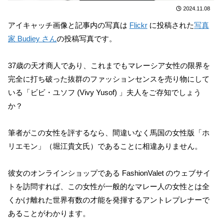
2024.11.08
アイキャッチ画像と記事内の写真は
Flickr
に投稿された
写真
家 Budiey さん
の投稿写真です。
37歳の天才商人であり、これまでもマレーシア女性の限界を
完全に打ち破った抜群のファッションセンスを売り物にして
いる「ビビ・ユソフ (Vivy Yusof) 」夫人をご存知でしょう
か？
筆者がこの女性を評するなら、間違いなく馬国の女性版「ホ
リエモン」（堀江貴文氏）であることに相違ありません。
彼女のオンラインショップである FashionValet のウェブサイ
トを訪問すれば、この女性が一般的なマレー人の女性とは全
くかけ離れた世界有数の才能を発揮するアントレプレナーで
あることがわかります。