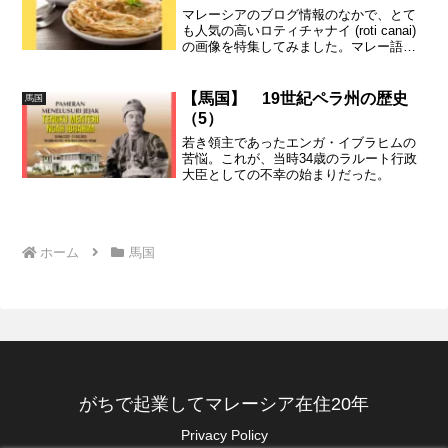
マレーシアのブログ情報のなかで、とて
も人気の高いロティチャナイ (roti canai)
の画像を特集してみました。マレー語の
roti は英語の bread、そして canai は英語
の roll だそうですので、要するにロール
パンですが、とてもロールパンとは思え
【馬国】 19世紀ペラ州の歴史
馬国
ない逸品です。
（5）
若き領主であったエンガ・イブラヒムの
苦悩。これが、当時34歳のラルート行政
大臣としての不幸の始まりだった。
ホーム
馬国
がちで起業してマレーシア在住20年
Privacy Policy