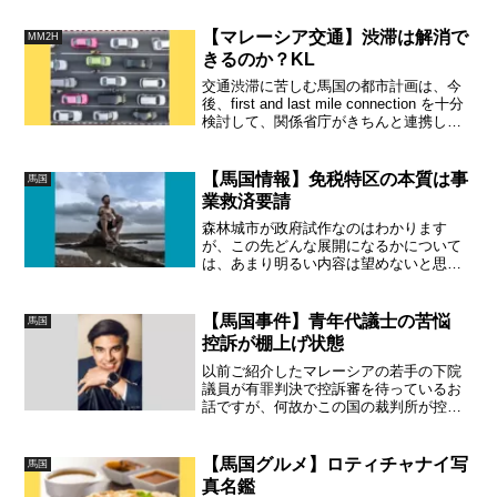
にある。Google Mapは必要ない。人目に
つかないレストランやコンドミニアムの
【マレーシア交通】渋滞は解消で
MM2H
場所の特定に困ることはないそうです。
きるのか？KL
交通渋滞に苦しむ馬国の都市計画は、今
後、first and last mile connection を十分
検討して、関係省庁がきちんと連携した
政策を持たないと、出口のないジレンマ
に苦しみ続けるという観測がなされてい
ます。力強いリーダーシップが望まれま
【馬国情報】免税特区の本質は事
馬国
す。
業救済要請
森林城市が政府試作なのはわかります
が、この先どんな展開になるかについて
は、あまり明るい内容は望めないと思い
ます。富裕層の投資家に対してこの都市
計画に若干の救済を求めているようです
が、暗礁に乗り上げたプロジェクトの規
【馬国事件】青年代議士の苦悩
馬国
模に比べれば、小さな話です。
控訴が棚上げ状態
以前ご紹介したマレーシアの若手の下院
議員が有罪判決で控訴審を待っているお
話ですが、何故かこの国の裁判所が控訴
審の開審を無計画に伸ばしているようで
す。あれこれと他の事案で忙しいのだそ
うです・・・先が見えないです。
【馬国グルメ】ロティチャナイ写
馬国
真名鑑