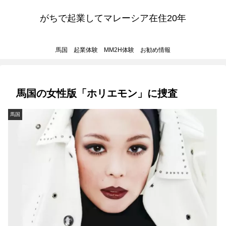
がちで起業してマレーシア在住20年
馬国 起業体験 MM2H体験 お勧め情報
馬国の女性版「ホリエモン」に捜査
馬国