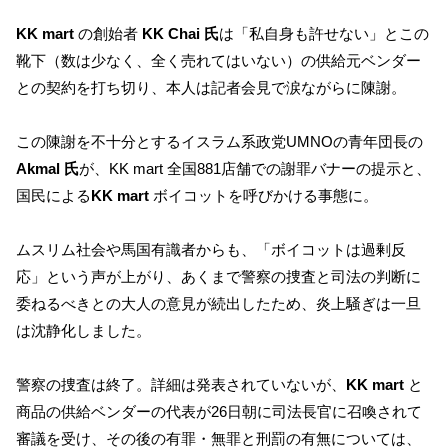
KK mart
の創始者
KK Chai 氏
は「私自身も許せない」とこの
靴下（数は少なく、全く売れてはいない）の供給元ベンダー
との契約を打ち切り、本人は記者会見で涙ながらに陳謝。
この陳謝を不十分とするイスラム系政党UMNOの青年団長の
Akmal 氏
が、KK mart 全国881店舗での謝罪バナーの提示と、
国民による
KK mart
ボイコットを呼びかける事態に。
ムスリム社会や馬国有識者からも、「ボイコットは過剰反
応」という声が上がり、あくまで警察の捜査と司法の判断に
委ねるべきとの大人の意見が続出したため、炎上騒ぎは一旦
は沈静化しました。
警察の捜査は終了。詳細は発表されていないが、
KK mart
と
商品の供給ベンダーの代表が26日朝に司法長官に召喚されて
審議を受け、その後の有罪・無罪と刑罰の有無については、