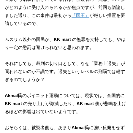
がどのように受け入れられるかが焦点ですが、前回も議論し
ました通り、この事件は最初から
「国王」
が厳しい措置を要
請しているので、
ムスリム以外の国民が、
KK mart
の無罪を支持しても、やは
り一定の懲罰は避けられないと思われます。
それにしても、裁判の切り口として、なぜ「業務上過失」が
問われないのか不識です。過失というレベルの刑罰では軽す
ぎるのでしょうか？
Akmal氏
のボイコット運動については、現状では、全国的に
KK mart
の売り上げが激減したり、
KK mart
側が悲鳴を上げ
るほどの影響は出ていないようです。
おそらくは、被疑者側も、あまり
Akmal氏
に強い反発をせず