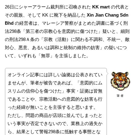
26日にシャーアラーム裁判所に召喚された
KK mart
の代表と
その親族、そして KK に靴下を納品した
Xin Jian Chang Sdn
Bhd
の経営者は、マレーシア警察がまとめた調書に基づく刑
法298条「第三者の宗教心を意図的に傷つけた」疑いと、細則
の刑法298Ａ条の「宗教（活動）に関わる不調和、不統一、敵
対心、悪意、あるいは調和と統制の維持の妨害」の疑いにつ
いて、いずれも「無罪」を主張しました。
オンライン記事には詳しい論拠は公表されてい
ませんが、筆者が被告であれば、「意図的にム
スリムの信仰心を傷つけた」事実・証拠は皆無
筆 者
であることや、宗教活動への意図的な妨害も行
った経緯が無いことを主張すると思います。
ただし、問題の商品が店頭に並んでしまったと
いう事実が否定できないので、業務上の過失か
ら、結果として警報298条に抵触する事態とな