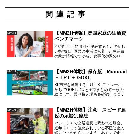
関連記事
【MM2H情報】馬国家庭の生活費
MM2H
ベンチマーク
2024年11月に政府が発表する予定の新し
い指標は、国民の生活に密着した生活費
の統計情報ですから、食事代や家のロー
ン、光熱費、教育費、交通費といった生
活必需費用の相場や、地域差がしっかり
わかるようになります。
【MM2H体験】保存版 Monorail
MM2H
＋ LRT ＋ GOKL
KL市街を通過するLRT、KLモノレール、
そしてGOKLバスを全部まとめて一枚の
絵にして、乗り換え場所を確認しつつ、
KL市内観光を効率よく計画できるような
情報をお届けすべく、日々更新を続けま
す。
【MM2H体験】注意 スピード違
MM2H
反の示談は違法
マレーシアで交通違反に問われる場合、
近年ますます強化されている不正防止の
網にひっかからないよう、あくまで正式