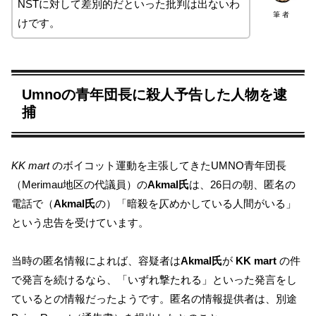
NSTに対して差別的だといった批判は出ないわ
筆 者
けです。
Umnoの青年団長に殺人予告した人物を逮
捕
KK mart
のボイコット運動を主張してきたUMNO青年団長
（Merimau地区の代議員）の
Akmal氏
は、26日の朝、匿名の
電話で（
Akmal氏
の）「暗殺を仄めかしている人間がいる」
という忠告を受けています。
当時の匿名情報によれば、容疑者は
Akmal氏
が
KK mart
の件
で発言を続けるなら、「いずれ撃たれる」といった発言をし
ているとの情報だったようです。匿名の情報提供者は、別途