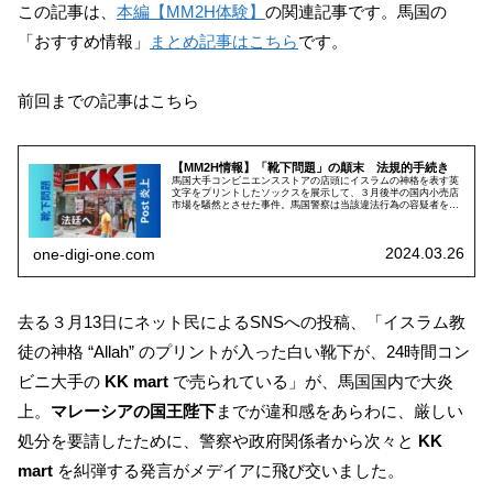
この記事は、
本編【MM2H体験】
の関連記事です。馬国の
「おすすめ情報」
まとめ記事はこちら
です。
前回までの記事はこちら
【MM2H情報】「靴下問題」の顛末 法規的手続き
馬国大手コンビニエンスストアの店頭にイスラムの神格を表す英
文字をプリントしたソックスを展示して、３月後半の国内小売店
市場を騒然とさせた事件。馬国警察は当該違法行為の容疑者を特
定して送検、一方、関係者間では告訴状が出始めています。
2024.03.26
one-digi-one.com
去る３月13日にネット民によるSNSへの投稿、「イスラム教
徒の神格 “Allah” のプリントが入った白い靴下が、24時間コン
ビニ大手の
KK mart
で売られている」が、馬国国内で大炎
上。
マレーシアの国王陛下
までが違和感をあらわに、厳しい
処分を要請したために、警察や政府関係者から次々と
KK
mart
を糾弾する発言がメデイアに飛び交いました。