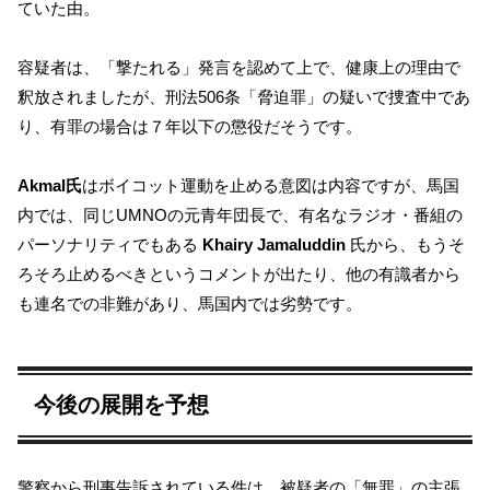
ていた由。
容疑者は、「撃たれる」発言を認めて上で、健康上の理由で
釈放されましたが、刑法506条「脅迫罪」の疑いで捜査中であ
り、有罪の場合は７年以下の懲役だそうです。
Akmal氏
はボイコット運動を止める意図は内容ですが、馬国
内では、同じUMNOの元青年団長で、有名なラジオ・番組の
パーソナリティでもある
Khairy Jamaluddin
氏から、もうそ
ろそろ止めるべきというコメントが出たり、他の有識者から
も連名での非難があり、馬国内では劣勢です。
今後の展開を予想
警察から刑事告訴されている件は、被疑者の「無罪」の主張