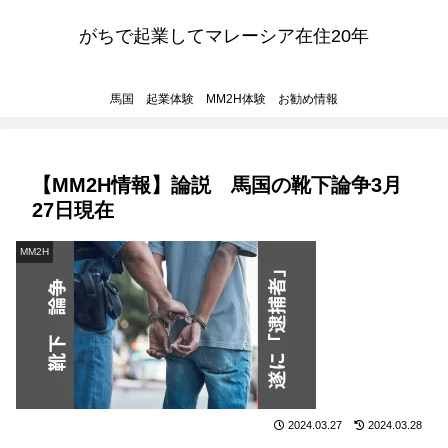
がちで起業してマレーシア在住20年
馬国 起業体験 MM2H体験 お勧め情報
【MM2H情報】論説 馬国の靴下論争3月
27日現在
MM2H
2024.03.27
2024.03.28