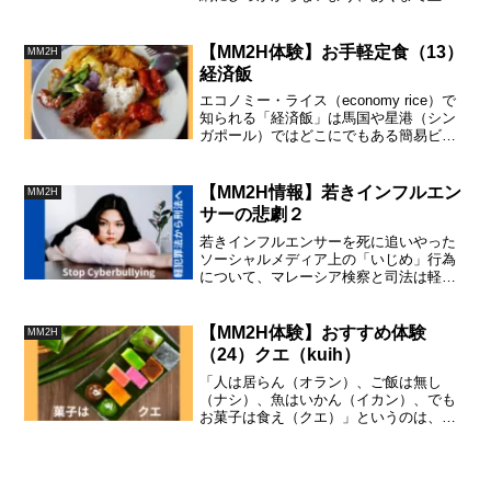
な手続きで罰金を払うべきです。20～30
年前はその場で現金で示談していた時代
もありましたが、今は違います。
【MM2H体験】お手軽定食（13）
MM2H
経済飯
エコノミー・ライス（economy rice）で
知られる「経済飯」は馬国や星港（シン
ガポール）ではどこにでもある簡易ビュ
ッフェです。食の「美しさ」を重視する
日本人には俄かには受け入れられない食
文化ですが、慣れて来ると、なるほどエ
【MM2H情報】若きインフルエン
MM2H
コノミーな定食でした。
サーの悲劇２
若きインフルエンサーを死に追いやった
ソーシャルメディア上の「いじめ」行為
について、マレーシア検察と司法は軽犯
罪法の適用に止まっています。いじめの
加害者に対して、真摯な刑罰を課すため
には、刑法（Penal Code）の追加が急が
【MM2H体験】おすすめ体験
MM2H
れます。亡くなった被害者のご冥福をお
（24）クエ（kuih）
祈りしております。
「人は居らん（オラン）、ご飯は無し
（ナシ）、魚はいかん（イカン）、でも
お菓子は食え（クエ）」というのは、日
本語とマレー語の関係をうまく駄洒落で
まとめた例です。覚えておくと便利で
す。