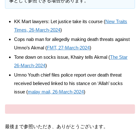
事として参照できる場合があります。
KK Mart lawyers: Let justice take its course (
New Traits
Times, 26-March-2024
)
Cops nab man for allegedly making death threats against
Umno’s Akmal (
FMT, 27-March-2024
)
Tone down on socks issue, Khairy tells Akmal (
The Star
26-March-2024
)
Umno Youth chief files police report over death threat
received believed linked to his stance on ‘Allah’ socks
issue (
malay mail, 26-March-2024
)
最後まで参照いただき、ありがとうございます。