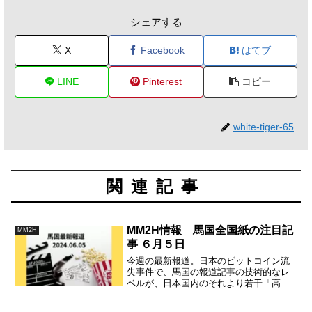
シェアする
X
Facebook
はてブ
LINE
Pinterest
コピー
white-tiger-65
関連記事
MM2H情報 馬国全国紙の注目記
MM2H
事 ６月５日
今週の最新報道。日本のビットコイン流
失事件で、馬国の報道記事の技術的なレ
ベルが、日本国内のそれより若干「高
い」と感じます。記事は専門アナリスト
の見解を紹介していますし、「盗難のラ