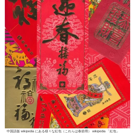
中国語版 wikipedia にある様々な紅包（これらは春節用） wikipedia 「紅包」