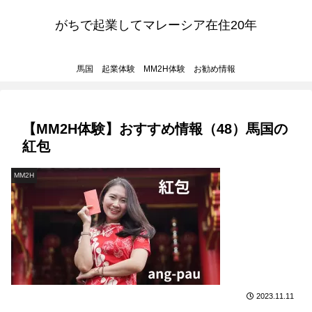
がちで起業してマレーシア在住20年
馬国 起業体験 MM2H体験 お勧め情報
【MM2H体験】おすすめ情報（48）馬国の
紅包
MM2H
2023.11.11