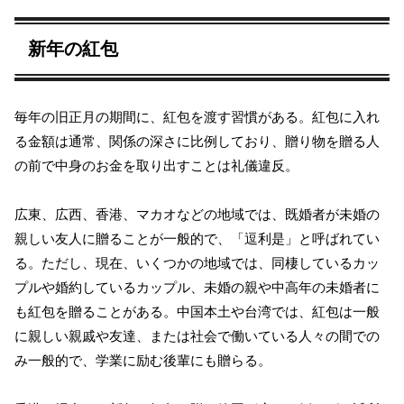
新年の紅包
毎年の旧正月の期間に、紅包を渡す習慣がある。紅包に入れ
る金額は通常、関係の深さに比例しており、贈り物を贈る人
の前で中身のお金を取り出すことは礼儀違反。
広東、広西、香港、マカオなどの地域では、既婚者が未婚の
親しい友人に贈ることが一般的で、「逗利是」と呼ばれてい
る。ただし、現在、いくつかの地域では、同棲しているカッ
プルや婚約しているカップル、未婚の親や中高年の未婚者に
も紅包を贈ることがある。中国本土や台湾では、紅包は一般
に親しい親戚や友達、または社会で働いている人々の間での
み一般的で、学業に励む後輩にも贈らる。