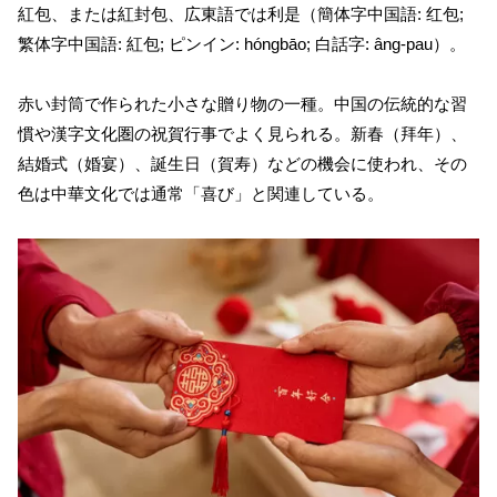
紅包、または紅封包、広東語では利是（簡体字中国語: 红包;
繁体字中国語: 紅包; ピンイン: hóngbāo; 白話字: âng-pau）。
赤い封筒で作られた小さな贈り物の一種。中国の伝統的な習
慣や漢字文化圏の祝賀行事でよく見られる。新春（拜年）、
結婚式（婚宴）、誕生日（賀寿）などの機会に使われ、その
色は中華文化では通常「喜び」と関連している。