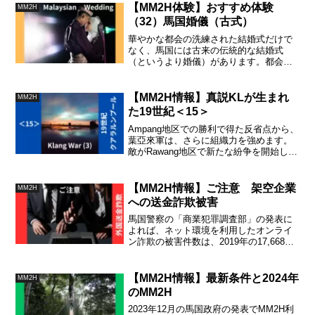
ベリング」が行われた事実が伝えられて
【MM2H体験】おすすめ体験
MM2H
います。日本の報道内容は、単に「流出
（32）馬国婚儀（古式）
した」という表現だけで、深みがありま
せん。
華やかな都会の洗練された結婚式だけで
なく、馬国には古来の伝統的な結婚式
（というより婚儀）があります。都会か
ら離れた田舎での昔からの婚儀に触れた
筆者の体験談をご一読ください。
【MM2H情報】真説KLが生まれ
MM2H
た19世紀＜15＞
Ampang地区での勝利で得た反省点から、
葉亞來軍は、さらに組織力を強めます。
敵がRawang地区で新たな紛争を開始しま
したが、複数の中隊（200〜300人規模）
を器用に動かす葉亞來軍の頭脳戦の前に
崩壊しています。
【MM2H情報】ご注意 架空企業
MM2H
への送金詐欺被害
馬国警察の「商業犯罪調査部」の発表に
よれば、ネット環境を利用したオンライ
ン詐欺の被害件数は、2019年の17,668件
から2023年の34,495件に倍増していま
す。
【MM2H情報】最新条件と2024年
MM2H
のMM2H
2023年12月の馬国政府の発表でMM2H利