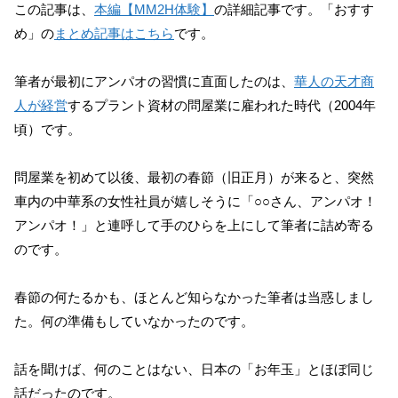
この記事は、
本編【MM2H体験】
の詳細記事です。「おすす
め」の
まとめ記事はこちら
です。
筆者が最初にアンパオの習慣に直面したのは、
華人の天才商
人が経営
するプラント資材の問屋業に雇われた時代（2004年
頃）です。
問屋業を初めて以後、最初の春節（旧正月）が来ると、突然
車内の中華系の女性社員が嬉しそうに「○○さん、アンパオ！
アンパオ！」と連呼して手のひらを上にして筆者に詰め寄る
のです。
春節の何たるかも、ほとんど知らなかった筆者は当惑しまし
た。何の準備もしていなかったのです。
話を聞けば、何のことはない、日本の「お年玉」とほぼ同じ
話だったのです。