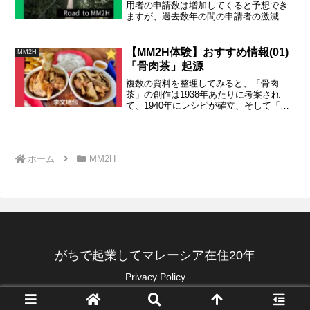
用者の申請数は増加してくると予想でき
ますが、過去数年の間の申請者の激減
（約90％減）の主な原因であった国外月
収額の閾値や、流動資産の評価について
は不透明であり、新たな条件の適用期日
【MM2H体験】おすすめ情報(01)
MM2H
も未明です。今後の動静を予想しまし
「骨肉茶」起源
た。
複数の資料を整理してみると、「骨肉
茶」の創作は1938年あたりに考案され
て、1940年にレシピが確立、そして「骨
肉茶」という名称が定着しはじめて、
1950年に飲食店として成立したというの
が「クラン発祥説」です。創始者は「李
文地」
ホーム
MM2H
がちで起業してマレーシア在住20年
Privacy Policy
one-digi-one.com