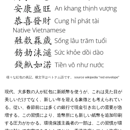
様々な紅包の表記。横文字はベトナム語です。 source wikipedia “red envelope”
現代、大多数の人が紅包に新紙幣を使うが、これは見た目が
美しいだけでなく、新しい年を迎える象徴とも考えられてい
る。従い、春節前には多くの銀行で現金引き出しの需要が急
増する。この習慣により、造幣所にも新しい紙幣を追加印刷
する圧力がかかる。環境保護主義者の一部は、この習慣が環