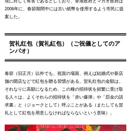
境に対して有害であるとしており、香港政府とマカオ政府は
2006年に、春節期間中には古い紙幣を使用するよう市民に提
案した。
贺礼红包（賀礼紅包）（ご祝儀としてのア
ンパオ）
春節（旧正月）以外でも、祝賀の場面、例えば結婚式や新店
舗の開店などで紅包を贈る習慣がある。贺礼红包の金額は、
それなりに高額になるため、この種の招待状を頻繁に受け取
る人々は、よくそれらの招待状を「赤い爆弾」や「罰金の請
求書」と（ジョークとして）呼ぶことがある（またしても贺
礼として紅包を用意しなければならないという意味）。