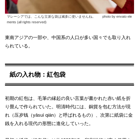
マレーシアでは、こんな立派な袋は滅多に使いませんね。 photo by envato ele
ments (all rights reserved)
東南アジアの一部や、中国系の人口が多い国々でも取り入れ
られている。
紙の入れ物：紅包袋
初期の紅包は、毛筆の縁起の良い言葉が書かれた赤い紙を折
り畳んで作られていた。明清時代には、銅貨を包む方法が現
れ（压岁钱（yāsuì qián）と呼ばれるもの）、次第に紙袋に金
銭を入れる現代の形態に進化していった。