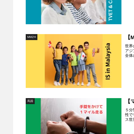
【
MM2H
世界
アジ
全体
【
馬国
５分
性で
ス世