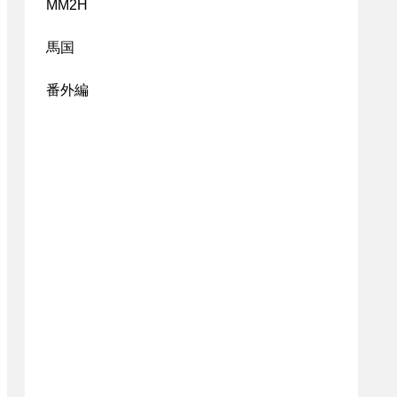
MM2H
馬国
番外編