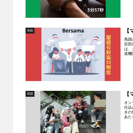
【
馬国
馬国
百田
は、
道機
【
馬国
オン
仕込
きの
あた