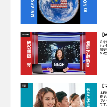
【
MM2H
注意
れた
認基
MM
【
馬国
本日
得で
でき
です