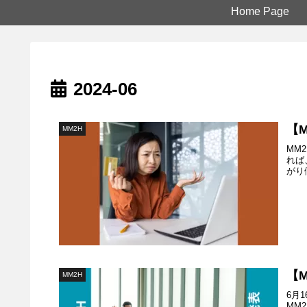
Home Page
2024-06
【
MM2H
MM
れば
がり
【
MM2H
6月
MM