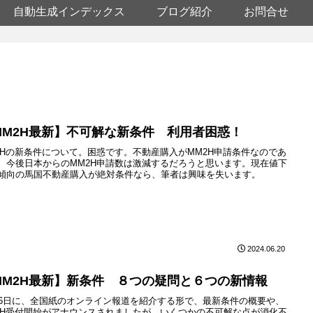
自動生成インデックス
ブログ紹介
お問合せ
MM2H最新】不可解な新条件 利用者困惑！
2Hの新条件について。困惑です。不動産購入がMM2H申請条件なのであ
、今後日本からのMM2H申請数は激減するだろうと思います。現在値下
傾向の馬国不動産購入が絶対条件なら、筆者は興味を失います。
2024.06.20
MM2H最新】新条件 ８つの疑問と６つの新情報
16日に、全国紙のオンライン報道を紹介する形で、最新条件の概要や、
2H受付開始がアナウンスされましたが、いくつかの不可解な点が消化不