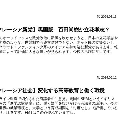
2024.06.13
マレーシア新党】馬国版 百田尚樹か立花孝志？
のオーソドックスな政党政治に新風を吹かせようと、日本の立花孝志や
尚樹のような、世襲制でも連立嗜好でもない、ネット民の支援ないし
クラウド・ファンディング系のアイデアを持ち込む新党があります。報
関によって評価に大きな違いが見られます。今後の活躍に注目です。
2024.06.12
マレーシア社会】変化する高等教育と働く環境
ライン報道で紹介された有識者のご意見。馬国のSPMというイギリス
みの「進学試験制度」に、鋭く疑問を投げかける有識者の論評が、今ど
世界の就業環境と、大学という育成期間を「忖度なし」で評価している
り、圧巻です。FMTはこの点優れていますね。