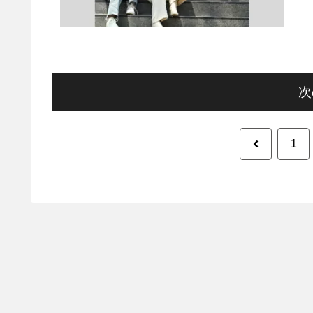
次
前
1
へ