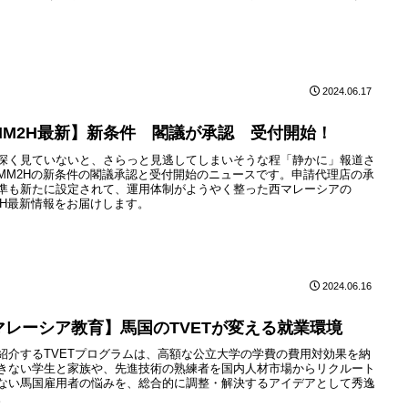
2024.06.17
MM2H最新】新条件 閣議が承認 受付開始！
深く見ていないと、さらっと見逃してしまいそうな程「静かに」報道さ
MM2Hの新条件の閣議承認と受付開始のニュースです。申請代理店の承
準も新たに設定されて、運用体制がようやく整った西マレーシアの
2H最新情報をお届けします。
2024.06.16
マレーシア教育】馬国のTVETが変える就業環境
紹介するTVETプログラムは、高額な公立大学の学費の費用対効果を納
きない学生と家族や、先進技術の熟練者を国内人材市場からリクルート
ない馬国雇用者の悩みを、総合的に調整・解決するアイデアとして秀逸
。