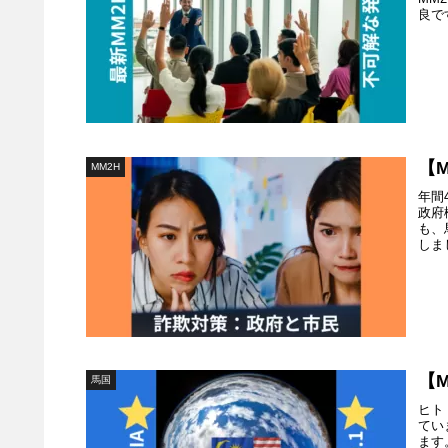
良で
【
MM2H
年間
政府
も、
しま
【
馬国
ヒト
てい
ます