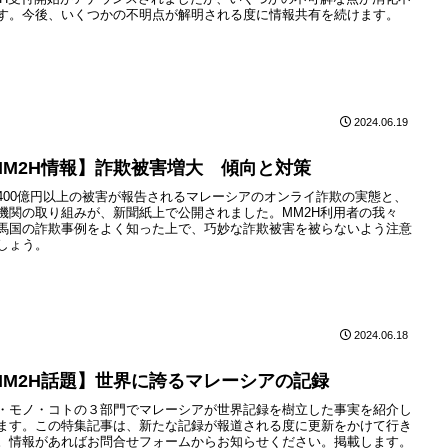
す。今後、いくつかの不明点が解明される度に情報共有を続けます。
2024.06.19
MM2H情報】詐欺被害増大 傾向と対策
400億円以上の被害が報告されるマレーシアのオンライ詐欺の実態と、
機関の取り組みが、新聞紙上で公開されました。MM2H利用者の我々
馬国の詐欺事例をよく知った上で、巧妙な詐欺被害を被らないよう注意
しょう。
2024.06.18
MM2H話題】世界に誇るマレーシアの記録
・モノ・コトの３部門でマレーシアが世界記録を樹立した事実を紹介し
ます。この特集記事は、新たな記録が報道される度に更新をかけて行き
。情報があればお問合せフォームからお知らせください。掲載します。