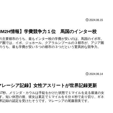
2024.06.15
MM2H情報】学費競争力１位 馬国のインター校
の主要都市のうち、最もインター校の学費が安いのは、馬国のイポ市。
ア圏では、イポ、ジョホール、クアラルンプールの３都市が、アジア圏
のうち、最も学費が安い５つの都市の３つだという驚異的な競争力。
2024.06.14
マレーシア記録】女性アスリートが世界記録更新
57秒。メリンダ・カウルは手錠をかけた状態で１マイルを走る最速の女
す。短い休憩の後、彼女は素足で１マイルを６分４秒で走り切り、ギネ
界記録の認定を受けたそうです。マレーシアの尾藤朋美です。