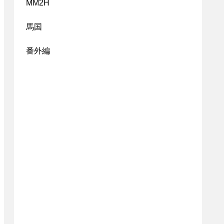
MM2H
馬国
番外編