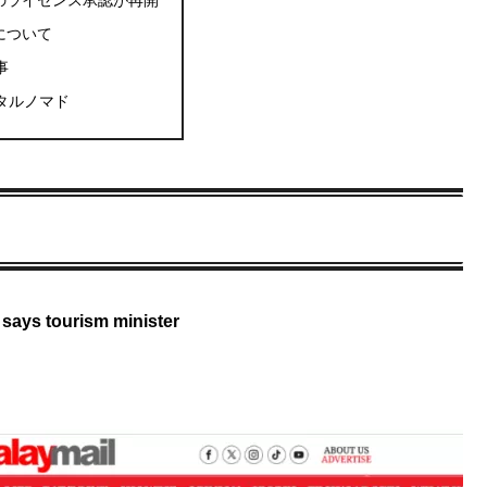
のライセンス承認が再開
について
事
タルノマド
 says tourism minister