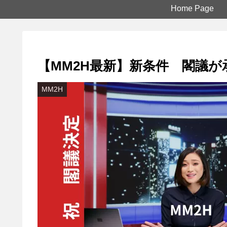
Home Page
【MM2H最新】新条件 閣議が
MM2H