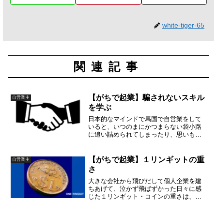
white-tiger-65
関連記事
【がちで起業】騙されないスキル
自営業主
を学ぶ
日本的なマインドで馬国で自営業をして
いると、いつのまにかつまらない袋小路
に追い詰められてしまったり、思いもよ
らぬお金が会社から出ていくような事象
が起きるのですが、明確に「違法」だと
か「詐欺」だと立件できないような場合
【がちで起業】１リンギットの重
自営業主
が非常に多いので注意しましょう。
さ
大きな会社から飛びだして個人企業を建
ちあげて、泣かず飛ばずかった日々に感
じた１リンギット・コインの重さは、そ
れまでの自分が知っていた重さではなか
った。そいういう経験も一度はしてみる