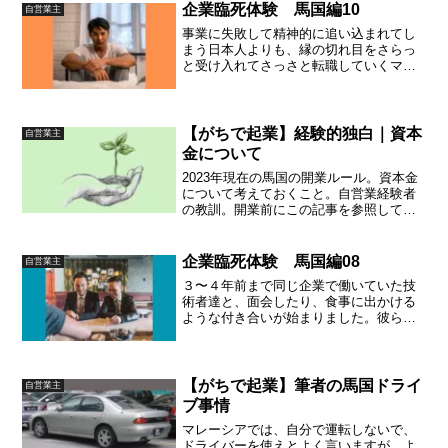
ものだと思います。
企業臨死体験 馬国編10
自営業主
事業に失敗して精神的に追い込まれてし
まう日本人よりも、縁の切れ目をさらっ
と受け入れてさっさと転職していくマレ
ーシア気質の方が、おそらくはよほど幸
せな人生なんだろうと今でも実感してい
ます。日本人は考え過ぎなんだろうと思
います。
【がちで起業】経験的独白｜資本
自営業主
金について
2023年現在の馬国の開業ルール。資本金
について考えておくこと。自営業経験者
の教訓。開業前にこの記事を参照してく
ださい。
企業臨死体験 馬国編08
自営業主
３〜４年前まで同じ企業で働いていた技
術者達と、面会したり、食事に出かける
ような付き合いが始まりました。彼らの
紹介で客先の首脳陣に会うこともできた
のです。幸運が続き、私はプロジェクト
が始まる前から十分な仕事をもらえてい
た。
【がちで起業】筆者の馬国ドライ
自営業主
ブ事情
マレーシアでは、自分で運転しないで、
ドライバーを使えとよく言いますが、よ