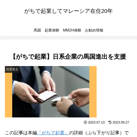
がちで起業してマレーシア在住20年
馬国 起業体験 MM2H体験 お勧め情報
【がちで起業】日系企業の馬国進出を支援
自営業主
2023.07.13
2023.09.27
この記事は本編
「がちで起業」
の詳細（ぶら下がり記事）で