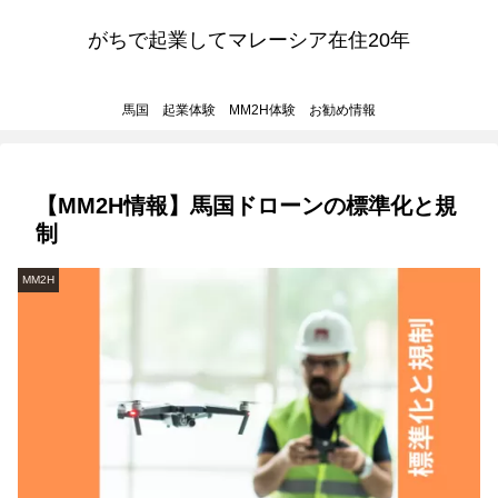
がちで起業してマレーシア在住20年
馬国 起業体験 MM2H体験 お勧め情報
【MM2H情報】馬国ドローンの標準化と規
制
MM2H