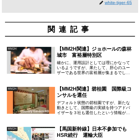
white-tiger-65
関連記事
【MM2H関連】ジョホールの森林
MM2H
城市 富裕層特別区
確かに、運用設計としては理にかなって
いるようですが、果たして、肝心のユー
ザーである世界の富裕層が集まるでしょ
うか？ 例えばイーロン・マスクやビ
ル・ゲイツのような資産家がここにくる
なり、本人の資産運用拠点をここに持っ
【MM2H関連】碧桂園 国際級コ
MM2H
てくるでしょうか？
ンサルを選任
デフォルト状態の碧桂園ですが、新たな
動きとして、国際級の実績を持つアドバ
イザーを３社も選任したという情報があ
ります。このことは、今後の碧桂園の債
務マネジメントの計画にはプラスに働く
と思われます。債権者との話し合いは来
【馬国新幹線】日本不参加でも
MM2H
年第一四半期を予定しています。
HSR続行 運輸大臣