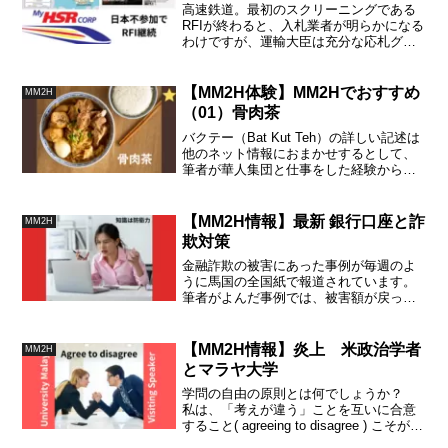
高速鉄道。最初のスクリーニングである
RFIが終わると、入札業者が明らかになる
わけですが、運輸大臣は充分な応札グル
ープ数が集まることに自信をもってお
り、日本が不参加でも、首相レベルで
「待った」がかからない限り続行のよう
【MM2H体験】MM2Hでおすすめ
MM2H
です。
（01）骨肉茶
バクテー（Bat Kut Teh）の詳しい記述は
他のネット情報におまかせするとして、
筆者が華人集団と仕事をした経験から、
この会食メニューを推奨してみます。
【MM2H情報】最新 銀行口座と詐
MM2H
欺対策
金融詐欺の被害にあった事例が毎週のよ
うに馬国の全国紙で報道されています。
筆者がよんだ事例では、被害額が戻った
という事例はゼロです。詐欺の犯人が逮
捕されても、被害額が戻ることは無いと
考えると、詐欺事例などの情報収集は必
【MM2H情報】炎上 米政治学者
MM2H
須です。
とマラヤ大学
学問の自由の原則とは何でしょうか？
私は、「考えが違う」ことを互いに合意
すること( agreeing to disagree ) こそが学
問の自由だと思うのです。全ての立場に