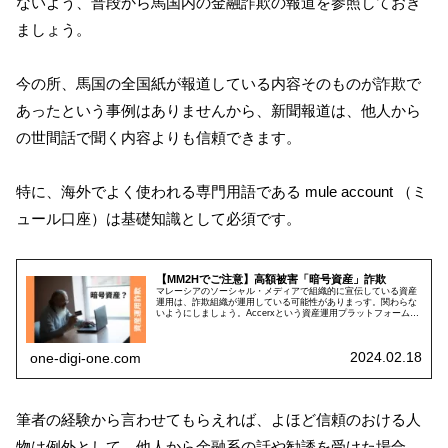
ないよう、普段から馬国内の金融詐欺の報道を参照しておき
ましょう。
今の所、馬国の全国紙が報道している内容そのものが詐欺で
あったという事例はありませんから、新聞報道は、他人から
の世間話で聞く内容よりも信頼できます。
特に、海外でよく使われる専門用語である mule account （ミ
ュール口座）は基礎知識として必須です。
【MM2Hでご注意】高額被害「暗号資産」詐欺
マレーシアのソーシャル・メディアで組織的に宣伝している資産
運用は、詐欺組織が運用している可能性がありまっす。関わらな
いようにしましょう。Accerxという資産運用プラットフォーム
（マレー語）が摘発されました。
2024.02.18
one-digi-one.com
筆者の経験から言わせてもらえれば、よほど信頼のおける人
物は例外として、他人から金融系の話や勧誘を受けた場合