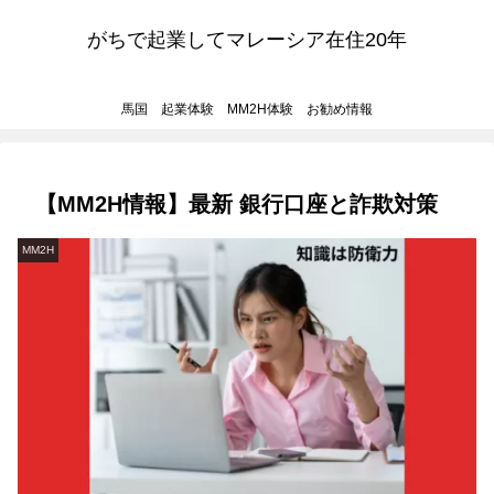
がちで起業してマレーシア在住20年
馬国 起業体験 MM2H体験 お勧め情報
【MM2H情報】最新 銀行口座と詐欺対策
MM2H