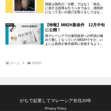
国家は国民の「分断」ではなく「統合」
に資する指導を行うべきであり、感情的
になって互いの揚げ足取りをしてはなら
ない。この件（靴下事件）はあくまで法
に従って解決するよう指示してある。
（国王陛下）
【特報】MM2H新条件 12月中旬
MM2H
に公開！
西マレーシアでの連邦政府への申請が極
めて難しくなっていたMM2Hですが、い
よいよ政府が条件緩和に前進するようで
す。詳細が発表されしだい、評価してい
きたいと思いますが、間違いなく緩和の
方向だという情報です。期待して詳細を
待ちましょう！
ホーム
MM2H
がちで起業してマレーシア在住20年
Privacy Policy