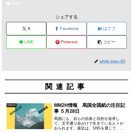
MM2H
シェアする
X
Facebook
はてブ
LINE
Pinterest
コピー
white-tiger-65
関連記事
MM2H情報 馬国全国紙の注目記
MM2H
事 ５月28日
馬国にも、自らの信条と目的を追求し
て、文字通り命がけで生きている人々が
おられます。最近は、SNSを通じて、マ
レーシア人が遭遇する艱難辛苦、あるい