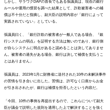
しかし、サラワクDAPの首長でもある張議員は、現在の銀行
ルールや運用の慣習を調べた結果として、詐欺被害者への補
償は不十分だと指摘し、副大臣の説明内容が「銀行によって
実践されていない」としている。
張議員曰く、「銀行詐欺の被害者が一般人である場合、『銀
行システムの弱点』を証明する方法は無いのであり、銀行側
が自らシステムに弱点があると認めることは決してありませ
ん。被害者の過失がある場合、銀行は決して補償を支払うこ
とはありません」
張議員は、2023年1月に財務省に送付された10件の未解決事件
の苦情を引き合いに出した。苦情は、許可なく口座からお金
が引き出されたが、銀行は補償を拒否したという内容だ。
「今回、10件の事例を再提出するので、これらについて副大
臣が議会で説明した規則を適用した上で解決することを強く