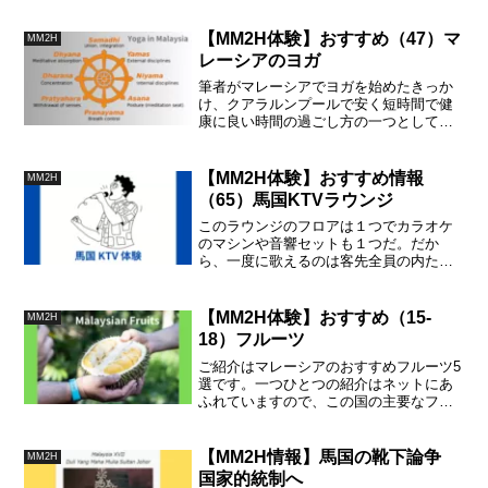
は大成功といった人生のドラマが伝えら
れています。本日はオンライン報道か
【MM2H体験】おすすめ（47）マ
MM2H
ら、馬国で全国民が共有した２人の命の
レーシアのヨガ
お話です。
筆者がマレーシアでヨガを始めたきっか
け、クアラルンプールで安く短時間で健
康に良い時間の過ごし方の一つとして、
家族から強くすすめられたことです。当
時は、あまり気がすすまず、苦しい姿勢
をとらされるので閉口したのですが、仕
【MM2H体験】おすすめ情報
MM2H
事を引退した今、ヨガを始めたことを幸
（65）馬国KTVラウンジ
運と思うようになりました。
このラウンジのフロアは１つでカラオケ
のマシンや音響セットも１つだ。だか
ら、一度に歌えるのは客先全員の内ただ
のひとりだけだ。だから、客は皆、次の
曲のイントロを注意深く聞いていて自分
の曲が来たことを知る。イントロを確り
【MM2H体験】おすすめ（15-
MM2H
覚えていないと、誰も歌うことなくカラ
18）フルーツ
オケだけが流れてしまう結果となる。
ご紹介はマレーシアのおすすめフルーツ5
選です。一つひとつの紹介はネットにあ
ふれていますので、この国の主要なフル
ーツをまとめて評価します。バナナとパ
イナップルは日本でも一般的なので除外
しています。
【MM2H情報】馬国の靴下論争
MM2H
国家的統制へ