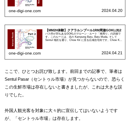
す。公営住宅地区の雰囲気を見物できます。
2024.04.20
one-digi-one.com
【MM2H体験】クアラルンプール1RM周遊GOKL(8)2
バス停が30もあるGOKLのマルーン・ルート「南周り」の詳細で
す。このルートは、北の Kampung Batu, Batu Muda, そして
Sentul 地区を通り、Chow Kit に至る広域住宅街です。Chow Kit
に入る前に Sentul 地区の警察署があります。
2024.04.21
one-digi-one.com
ここで、ひとつお詫び致します。前回までの記事で、筆者は
Sentul Pasar（セントゥル市場）が見つからないので、恐らく
この生鮮市場は存在しないと書きましたが、これは大きな誤
りでした。
外国人観光客を対象に大々的に宣伝してはいないようです
が、「セントゥル市場」は存在します。