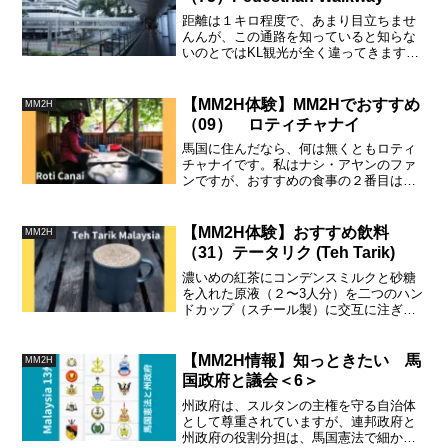
距離は１キロ程度で、あまり目立ちませ
んんが、この通路を知っていると知らな
いのとではKL観光が全く違ってきますの
で、ぜひチェックしておいて下さい。利
用は全て無料です。パスポートの提示等
のセキュリティーチェックもありませ
【MM2H体験】MM2Hでおすすめ
MM2H
ん。
（09） ロティチャナイ
馬国に住んだなら、何は無くともロティ
チャナイです。私はナシ・アヤンのファ
ンですが、おすすめの食事の２番目は必
ずこれです。骨肉茶もけっこうですが、
食べられる場所がある程度限られます。
ロティチャナイは馬国ならどこででも直
【MM2H体験】おすすめ飲料
MM2H
ぐに食べれます。
（31）テータリク (Teh Tarik)
濃いめの紅茶にコンデンスミルクと砂糖
を入れた原液（２〜3人分）を二つのハン
ドカップ（スチール製）に交互に注ぎ込
む動作を繰り返すと熱いミルクティーが
適度に冷えて泡立ちます。これがテータ
リク（Teh Tarik）です。
【MM2H情報】知っときたい 馬
MM2H
国政府と議会＜6＞
州政府は、スルタンの主権を守る自治体
として尊重されていますが、連邦政府と
州政府の役割分担は、馬国憲法で細かく