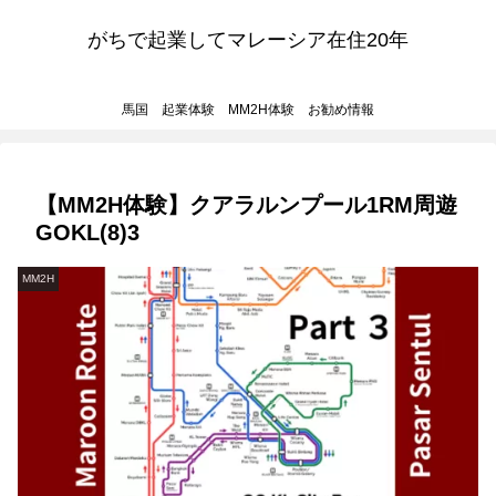
がちで起業してマレーシア在住20年
馬国 起業体験 MM2H体験 お勧め情報
【MM2H体験】クアラルンプール1RM周遊
GOKL(8)3
MM2H