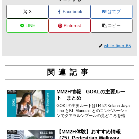
X
Facebook
はてブ
LINE
Pinterest
コピー
white-tiger-65
関連記事
MM2H情報 GOKLの主要ルー
MM2H
ト まとめ
GOKLの主要ルートはLRTのKelana Jaya
Line とKL Monorail とのコンビネーショ
ンでクアラルンプールの見どころを殆ど
全て網羅しています。
【MM2H体験】おすすめ情報
MM2H
（75）Pedestrian Walkway