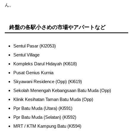
ん。
終盤の各駅小さめの市場やアパートなど
Sentul Pasar (Kl2053)
Sentul Village
Kompleks Darul Hidayah (Kl618)
Pusat Genius Kurnia
Skyawani Residence (Opp) (Kl619)
Sekolah Menengah Kebangsaan Batu Muda (Opp)
Klinik Kesihatan Taman Batu Muda (Opp)
Ppr Batu Muda (Utara) (Kl591)
Ppr Batu Muda (Selatan) (Kl592)
MRT / KTM Kampung Batu (Kl594)