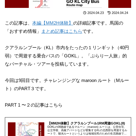
2024.04.23
2024.04.24
この記事は、
本編【MM2H体験】
の詳細記事です。馬国の
「おすすめ情報」
まとめ記事はこちら
です。
クアラルンプール（KL）市内をたったの１リンギット（40円
弱）で周遊する乗合バスの「GOKL」。「ぶらり一人旅」的
なバーチャル・ツアーを投稿しています。
今回は9回目です。チャレンジングな maroon ルート（Mルー
ト）のPART３です。
PART 1 〜２の記事はこちら
【MM2H体験】クアラルンプール1RM周遊GOKL(8)
GOKLの08路線であるマルーン（maroon) ルートは、公営住宅、
公立学校、高級アパートなどが密集するKLの北西部を周遊するル
ートで、観光ルートというよりは地域住民のための生活路線で