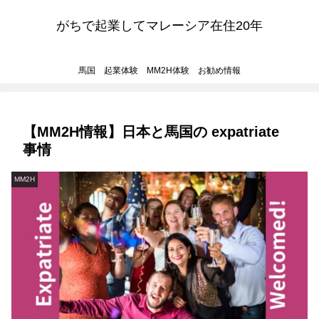
がちで起業してマレーシア在住20年
馬国 起業体験 MM2H体験 お勧め情報
【MM2H情報】日本と馬国の expatriate
事情
MM2H