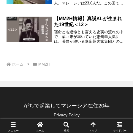
人、マレーシアは23.6人だ。この国で運
転するのは相当危ないんじゃないのか？
そう言わずに、この記事を読んでくださ
い。
【MM2H情報】真説KLが生まれ
MM2H
た19世紀＜12＞
宿命とも運命とも言える史実の流れの中
で、葉亞來が率いていた恵州華人集団
は、張昌が率いる嘉応州客家集団との武
力衝突だけでなく、KL地区のKapitan
China としてTungku Kudinの陣営の支援
部隊の立場に立たされます。
ホーム
MM2H
がちで起業してマレーシア在住20年
Privacy Policy
one-digi-one.com
メニュー
ホーム
検索
トップ
サイドバー