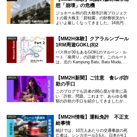
すめ。
想「崩壊」の危機
ジョホール州の巨大都市計画プロジェク
トの最大株主「碧桂園」の財務状況がい
よいよ厳しくなってきました。14兆円の
６割を担う中国不動産の大手企業は、20
兆円以上の負債をかかえて身動きがとれ
なくなってきています。
【MM2H体験】クアラルンプール
MM2H
1RM周遊GOKL(8)2
バス停が30もあるGOKLのマルーン・ル
ート「南周り」の詳細です。このルート
は、北の Kampung Batu, Batu Muda, そ
して Sentul 地区を通り、Chow Kit に至
る広域住宅街です。Chow Kit に入る前に
Sentul 地区の警察署があります。
【MM2H新聞】ご注意 食レポ詐
MM2H
欺の手口
このブログでも読者の関心度が非常に高
い「詐欺」問題。これまで、あらゆる種
類の詐欺の手口を紹介してきましたが、
今度は、レストランとグーグルなどの巨
大なプラットフォームを組み合わせたト
リックを展開している新手の詐欺の手口
【MM2H情報】運転免許 不正支
MM2H
をご紹介。ひっからないための予備知
給事情
識。
統計では、10万人あたりの交通事故の死
亡者は、シンガポール3.6人、日本が4.1