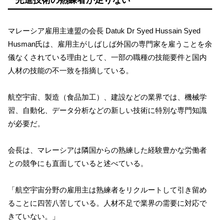
先進技術の熟練者が足りない
マレーシア雇用主連盟の会長 Datuk Dr Syed Hussain Syed
Husman氏は、雇用主がしばしば外国の専門家を雇うことを余
儀なくされている理由として、一部の職種の技能要件と国内
人材の技能の不一致を指摘している。
航空宇宙、製造（食品加工）、建設などの業界では、機械学
習、自動化、データ分析などの新しい技術に特別な専門知識
が必要だ。
会長は、マレーシアは隣国からの熟練した経験豊かな労働者
との競争にも直面していると述べている。
「航空宇宙分野の雇用主は熟練者をリクルートして引き留め
ることに四苦八苦している。人材不足で業界の需要に対応で
きていない。」