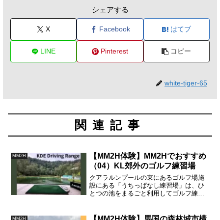
シェアする
X
Facebook
はてブ
LINE
Pinterest
コピー
white-tiger-65
関連記事
【MM2H体験】MM2Hでおすすめ
MM2H
（04）KL郊外のゴルフ練習場
クアラルンプールの東にあるゴルフ場施
設にある「うちっぱなし練習場」は、ひ
とつの池をまるごと利用してゴルフ練習
場にしています。ゴルフボールは水に浮
くように工夫されていて、定期的にボー
トでボールを集めます。気分転換におす
【MM2H体験】馬国の森林城市構
MM2H