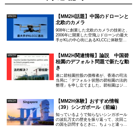
【MM2H話題】中国のドローンと
MM2H
北欧のカメラ
908年に創業した北欧のカメラの技術と、
2006年に開業した空飛ぶドローンの最大
手がKLの中心街にあるKLCCに体験型シ
ョップを開設したそうです。中国のDJI社
は日本でも馴染みのあるドローン製造会
社です。
【MM2H関連情報】論説 中国碧
MM2H
桂園のデフォルト問題で新たな動
き
遂に碧桂園控股の債権者が、香港の司法
当局に「デフォルト状態の碧桂園の法的
整理」を申し立てました。碧桂園はジョ
ホール州と馬国国王が資本参加している
馬国南端の埋め立て都市計画「森林城
市」の総工費の６割を受け持っていま
【MM2H体験】おすすめ情報
MM2H
す。
（39）シンガポール（前編）
知っているようで知らないシンガポール
の波乱万丈の歴史を振り返って、次回こ
の国を訪問するときに、ちょっと違った
観光計画を立てましょう。そのための
「おすすめ情報」（前半）です。