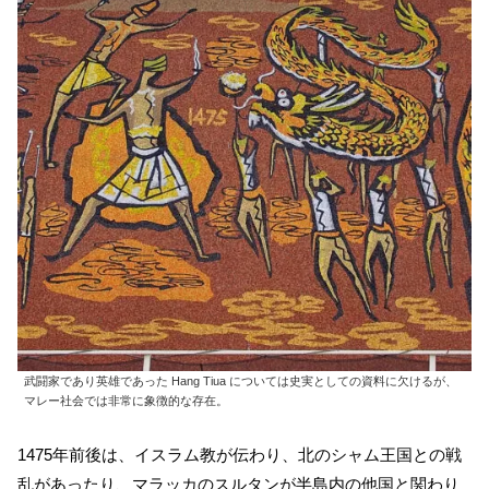
武闘家であり英雄であった Hang Tiua については史実としての資料に欠けるが、
マレー社会では非常に象徴的な存在。
1475年前後は、イスラム教が伝わり、北のシャム王国との戦
乱があったり、マラッカのスルタンが半島内の他国と関わり