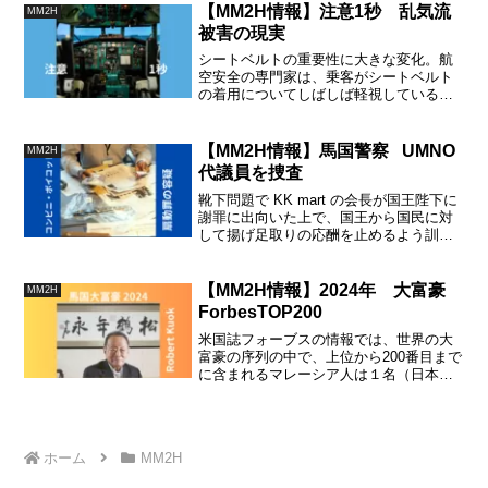
【MM2H情報】注意1秒 乱気流
MM2H
被害の現実
シートベルトの重要性に大きな変化。航
空安全の専門家は、乗客がシートベルト
の着用についてしばしば軽視していると
しています。気象学者は、レーダーで検
知できない「晴天乱気流」が、気候変動
の影響で、悪化していると警告していま
【MM2H情報】馬国警察 UMNO
MM2H
す。
代議員を捜査
靴下問題で KK mart の会長が国王陛下に
謝罪に出向いた上で、国王から国民に対
して揚げ足取りの応酬を止めるよう訓示
があった上で、さらにボイコットを主張
し続けるUMNO青年団長に扇動罪の容疑
がかかっています。新たな展開です。
【MM2H情報】2024年 大富豪
MM2H
ForbesTOP200
米国誌フォーブスの情報では、世界の大
富豪の序列の中で、上位から200番目まで
に含まれるマレーシア人は１名（日本は
３名）。上位から1000人に含まれたの
は、マレーシア人４名（日本は12名）で
した。Robert Kuok 氏の経歴を見て驚愕
しました。
ホーム
MM2H