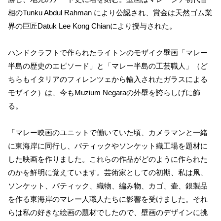
相のTunku Abdul Rahman により公認され、賞金は天然ゴム業
界の巨匠Datuk Lee Kong Chianにより授与された。
ハンドクラフトで作られたライトンのモザイク壁画「マレー
半島の歴史のエピソード」と「マレー半島の工芸職人」（ど
ちらもイタリアのフィレンツェから輸入されたガラスによる
モザイク）は、今もMuzium Negaraの外壁を誇らしげに飾
る。
「マレー映画のユニットで働いていた頃、カメラマンと一緒
に東海岸に同行し、バティックやソンケット織工場を題材に
した映画を作りました。これらの作品がどのように作られた
のかを鮮明に覚えています。芸術家としての初期、私は凧、
ソンケット、バティック、織物、編み物、カゴ、壷、銀製品
を作る東海岸のマレー人職人たちに影響を受けました。それ
らは私の好きな絵画の題材でしたので、壁画のデザインに挑